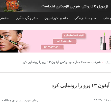
 کتاب
مد و سبک زندگی
خانه و دکوراسیون
سفر و گردشگری
سلامتی
ونیک
شرکت Caviar مدل‌های لوکس آیفون ۱۳ پرو را رونمایی کرد
گوشی موبایل شیائومی مدل Poco X7 Pro دو
زمان مورد نیاز برای مطالعه: ۲ دقیقه
سیم کارت ظرفیت 512 گیگابایت و رم 12
گیگابایت - گلوبال
نات اکتیو
۲۸۹,۹۹۹,۰۰۰
۱۰۲,۹۹۹,۰۰۰
تومان
توم