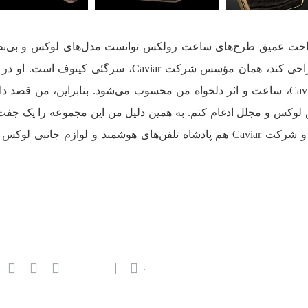
شناخت عمیق طرح‌های ساعت رولکس توانست مدل‌های لوکس و بی‌نظ
آیفون 13 پرو و پرومکس را خلق و طراحی کند، همان مؤسس شرکت Caviar، سرگئی کیتوف 
می‌گوید: «ساعت رولکس و شرکت Caviar، ساعت و اثر دلخواه من محسوب می‌شود. بنابراین، من قص
ایس لوکس و مجلل ادغام کنم. به همین دلیل من این مجموعه را یک جفت
نامیدم، چون رولکس پادشاه ساعت‌ها و شرکت Caviar هم پادشاه تلفن‌های هوشمند و لوازم جانب
۰