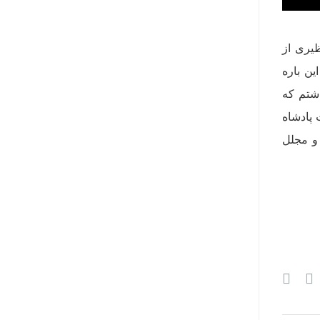
یری از
است. او در این‌ باره
د داشتم که
 پادشاه
ی لوکس و مجلل