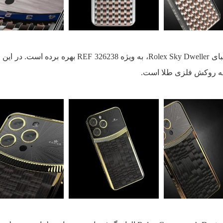
مدل Dark Sky از طراحی مجموعه‌‌ی زیبای Rolex Sky Dweller، به ویژه REF 326238 به
ه روکش فلزی طلا است.