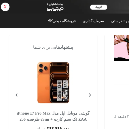
X
بازگشت
 و تندرستی
سرمایه‌گذاری
فروشگاه دیجی‌کالا
پیشنهادهایی
برای شما
›
‹
گوشی موبایل اپل مدل iPhone 17 CH دو سیم
گوشی موبایل اپل مدل iPhone 17 Pro Max
کارت ظرفیت 256 گیگابایت و رم 8 گیگابایت -
ZAA تک سیم کارت + eSim ظرفیت 256
گیگابایت و رم 12 گیگابایت - نات اکتیو
۳۹۴,۹۹۹,۰۰۰
ان
تومان