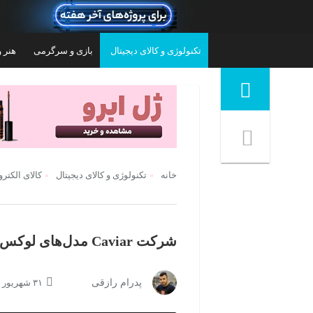
تکنولوژی و کالای دیجیتال
بازی و سرگرمی
هنر و
منوی ناوبری خرده نان
خانه
تکنولوژی و کالای دیجیتال
کالای الکتر
شرکت Caviar مدل‌های لوکس آیفون ۱۳ پرو را رونمایی کرد
گوشی موبایل تکنو موبایل مدل Spark Go 2 دو
گوشی موبایل سامسونگ مدل Galaxy A57 دو
پدرام رازقی
۳۱ شهریور ۱۴۰۰ | ۱۵:۳۹
سیم کارت ظرفیت 64 گیگابایت و رم 3
سیم‌کارت ظرفیت 256 گیگابایت و رم 8
گیگابایت - ویتنام
۱۰۶,۴۹۹,۰۰۰
تومان