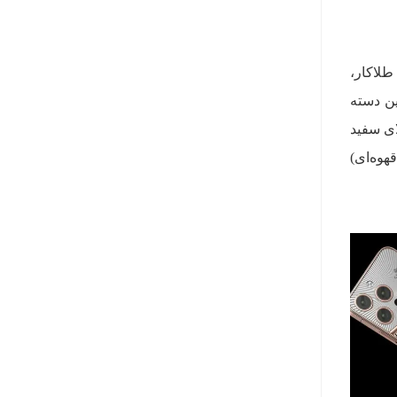
 از نام طلاکار،
ین دسته
 طلای سفید
ح (قهوه‌ای)