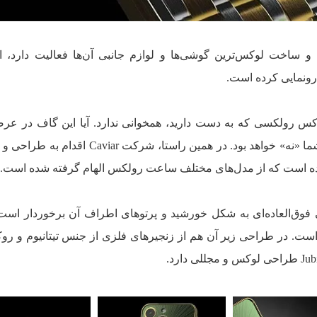
 طراحی و ساخت لوکس‌ترین گوشی‌ها و لوازم جانبی‌ آن‌ها فعالیت دارد، ای
س رولکسی که به دست دارید، همخوانی ندارد. آیا این گاف در عرص
فشن قابل توجیه است؟ طبیعتا جواب شما «نه» خواهد بود. در همین راستا، شرکت ar
ل Olive Rays از طراحی فوق‌العاده‌ای به شکل خورشید و پرتو‌های اطراف آن برخوردار ا
ت. در طراحی زیر آن هم از زنجیر‌های فلزی از جنس تیتانیوم و ر