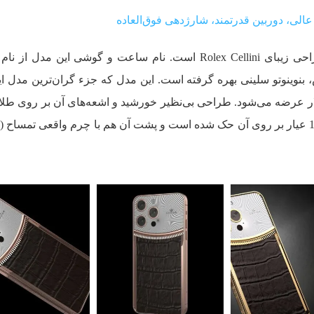
مدل Benvenuto هم الهام گرفته از طراحی زیبای Rolex Cellini است. نام ساعت و گوشی این مدل
نوینوتو سلینی بهره گرفته است. این مدل که جزء گران‌ترین مدل ا
مار می‌آید، با قیمت اولیه 25000 دلار عرضه می‌شود. طراحی بی‌نظیر خورشید و اشعه‌های آن بر روی
18 عیار همراه با تزئینات طلای زر گلد 18 عیار بر روی آن حک شده است و پشت آن هم با چرم واقعی تمسا