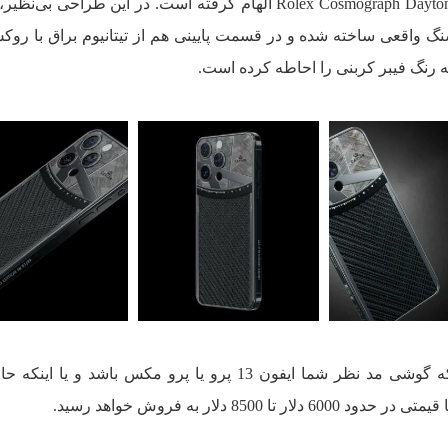
مدل Meteorite از طراحی مجموعه‌ی Rolex Cosmograph Daytona الهام گرفته است. در این طرا
رنگ فیبر کربنی را احاطه کرده است.
این چهار مدل ذکر شده با توجه به اینکه گوشی مد نظر شما ایفون 13 پرو یا پرو مکس باشد و
850 دلار به فروش خواهد رسید.