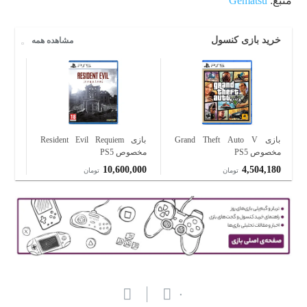
منبع:
Gematsu
خرید بازی کنسول
مشاهده همه
بازی Grand Theft Auto V
بازی Resident Evil Requiem
مخصوص PS5
مخصوص PS5
PS5
000
10,600,000
4,504,180
تومان
تومان
۰