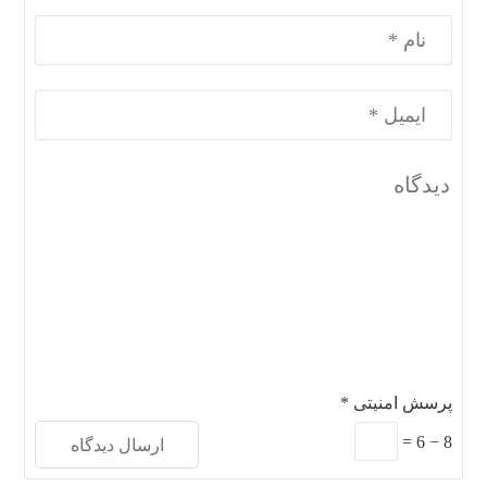
پرسش امنیتی
*
=
6
−
8