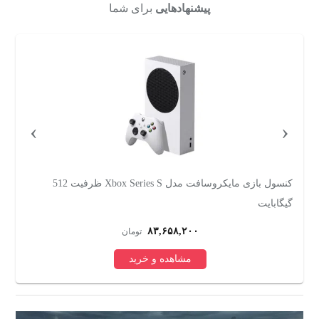
پیشنهادهایی
برای شما
›
‹
کنسول بازی مایکروسافت مدل Xbox Series S ظرفیت 512
گیگابایت
ری
۸۳,۶۵۸,۲۰۰
تومان
مشاهده و خرید