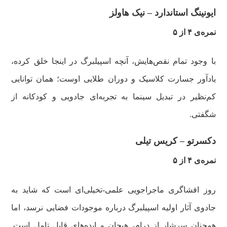
ایونینگ استاندارد – نیک هاولز
نمره‌ی ۴ از ۵
با وجود تمام نقص‌هایش، آنچه اسپیلبرگ در اینجا خلق کرده،
یادآور جسارت کلاسیک و دوران طلایی اوست؛ همان توانایی
کم‌نظیر در تبدیل سینما به تجربه‌ای جادویی و کودکانه از
شگفتی.
دکسر‌تو – کریس تیلی
نمره‌ی ۴ از ۵
روز افشاگری ماجراجویی علمی-تخیلی‌ای است که شاید به
جادوی آثار اولیه اسپیلبرگ درباره موجودات فضایی نرسد، اما
همچنان سرشار از درام، هیجان و ایده‌های قابل تامل است.