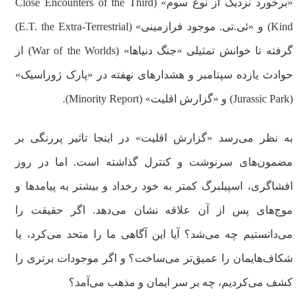
«برخورد نزدیک از نوع سوم» (Close Encounters of the Third
Kind) و «ئی.تی. موجود فرازمینی» (E.T. the Extra-Terrestrial)
گرفته تا خوانش تمثیلی «جنگ دنیاها» (War of the Worlds) از
حوادث یازده سپتامبر و هشدارهای نهفته در «پارک ژوراسیک»
(Jurassic Park) و «گزارش اقلیت» (Minority Report).
به نظر می‌رسد «گزارش اقلیت» در اینجا تاثیر پررنگی بر
مضمون‌های سرنوشت و کنترل گذاشته است. اما در روز
افشاگری، اسپیلبرگ کمتر به خود رخداد و بیشتر به پیامدها و
موج‌های پس از آن علاقه نشان می‌دهد. اگر حقیقت را
می‌دانستیم چه می‌شد؟ آیا این آگاهی ما را متحد می‌کرد، یا
شکاف‌هایمان را عمیق‌تر می‌ساخت؟ و اگر موجودات برتری را
کشف می‌کردیم، چه بر سر ایمان و مذهب می‌آمد؟