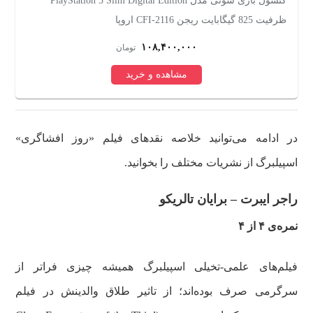
کنسول بازی مایکروسافت مدل Xbox Series S ظرفیت 512
گیگابایت
ری
۸۳,۱۴۳,۱۰۰
تومان
مشاهده و خرید
در ادامه می‌توانید خلاصه نقدهای فیلم «روز افشاگری»
اسپیلبرگ از نشریات مختلف را بخوانید.
راجر ایبرت – برایان تالریکو
نمره‌ی ۴ از ۴
فیلم‌های علمی-تخیلی اسپیلبرگ همیشه چیزی فراتر از
سرگرمی صرف بوده‌اند؛ از تاثیر طلاق والدینش در فیلم