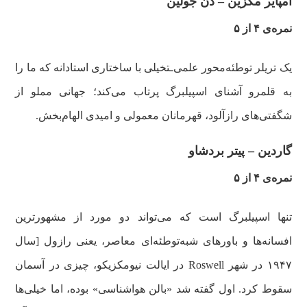
امپایر مگزین – دن جولین
نمره‌ی ۴ از ۵
یک تریلر توطئه‌محور علمی‌ـتخیلی با ساختاری استادانه که ما را
به قلمرو آشنای اسپیلبرگ پرتاب می‌کند؛ جهانی مملو از
شگفتی‌های رازآلود، قهرمانان معمولی و امیدی الهام‌بخش.
گاردین – پیتر بردشاو
نمره‌ی ۴ از ۵
تنها اسپیلبرگ است که می‌تواند دو مورد از مشهورترین
افسانه‌ها و باورهای شبه‌توطئه‌ای معاصر، یعنی رازول [سال
۱۹۴۷ در شهر Roswell در ایالت نیومکزیکو، چیزی در آسمان
سقوط کرد. اول گفته شد «بالن هواشناسی» بوده، اما خیلی‌ها