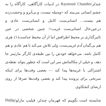
چندلر/Raymond Chandler در ادبیات کارآگاهی، کارآگاه را به
چشم انسانی می‌بیند که «وسیله نیست، و بی‌آبرو و وحشت‌زده
هم نیست… انسانی‌ست کامل و انسانی‌ست عادی و
درعین‌حال انسانی‌ست غریب»؛ چنین شخصی در عین
تاثیرگذاری بر محیط اطرافش اما از آن محیط جداست(۱). هری
هم بی‌گمان آدم غریبی‌ست، ولی تلاش می‌کند تا هم عادی و هم
کامل باشد. می‌خواهد خودش را بین طبقه‌ی کارگر مارتینز جا
دهد، و خیلی از مکالماتش سر این است که چطور بتواند نقطه‌ی
اشتراکی با غریبه‌ها پیدا کند — بعضی وقت‌ها برای اینکه
سرنخی برای پرونده پیدا کند و بعضی وقت‌ها صرفا از روی
ارضای کنجکاوی.
شایسته است بگوییم که قهرمان چندلر، فیلیپ مارلو/Phillip