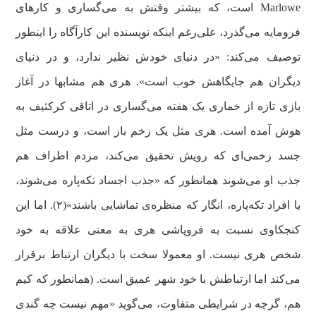
Marlowe است، که بیشتر وقتش به می‌گساری و کارهای
فرومایه می‌گذرد، علی‌رغم اینکه نویسنده این کارآگاه را اینطور
توصیف می‌کند: «در دنیای خودش نظیر ندارد، و در دنیای
دیگران هم جایگاهش خوب است». هری هم مشابها در آغاز
بازی تازه از خماری یک هفته می‌گساری در اتاقی کرکثیف به
هوش آمده است. هری مثل یک زخم باز است، و درست مثل
جسد زخمی‌ای که رویش تحقیق می‌کند، مردم اطراف هم
جذب او می‌شوند همانطور که «جذب اجساد تکه‌پاره می‌شوند،
یا افراد تکه‌پاره، انگار که منظره‌ی تماشایی باشند»(۲). اما این
کنجکاوی نسبت به فروپاشی هری به معنی علاقه به خود
شخص هری نیست. او معمولا سخت با دیگران ارتباط برقرار
می‌کند اما ارتباطش با خود شهر عمیق است. (همانطور که کیم
هم، گرچه در شرایطی متفاوت، می‌گوید «مهم نیست چه گندی