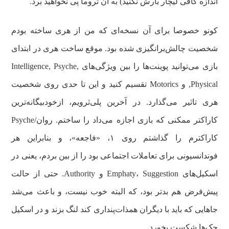
اندازه کافی لیچار بارش نکنید) به آن تروما پی نخواهید برد.
کونو خصوصا برای آن نسخه‌ای که من از هری ساخته بودم
شخصیت چالش‌برانگیزی شده بود. موقع ساخت هری در ابتدای
بازی می‌توانید پوینت‌ها را بین ویژگی‌های Intelligence, Psyche,
Physical, و Motorics تقسیم کنید و این تا حدی روی شخصیت
هری تاثیر می‌گذارد. در آخرین پلی‌ثرویم، ازخودبیگانه‌ترین
کاراکتر ممکنی که بازی اجازه می‌داد را ساختم. روان/Psyche
کاراکترم را گذاشتم روی ۱، «فاجعه»، و بنابراین هر
فوندانسیونی برای تعاملات اجتماعی بود را از بین بردم، یعنی در
اسکیل‌های Emphaty، Suggestion و Authority. حتی از حالت
پیش‌فرض هم بدتر بود، که البته خوب نیست، و باعث می‌شد
جاهایی که باید با دیگران همذات‌پنداری کند لنگ بزند و در اسکیل
چک‌ها شکست بخورد.