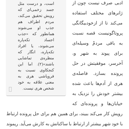
ادبی صرف نیست چون از
است، و درست مثل
جسد زخمی‌ای که
ژانرهای مختلف استفاده
رویش تحقیق می‌کند،
مردم اطراف هم
می‌کند تا از ازخودبیگانگی
جذب او می‌شوند
پروتاگونیست قصه نسبت
همانطور که «جذب
اجساد تکه‌پاره
به باقی مردمْ وسیله‌ای
می‌شوند، یا افراد
تکه‌پاره، انگار که
برای پیوند به شهر و،
منظره‌ی تماشایی
آخرسر، موفقیتش در حل
باشند»(۲). اما این
کنجکاوی نسبت به
پرونده بسازد. فاصله‌ی
فروپاشی هری به
معنی علاقه به خود
هری از آدم‌ها باعث شده
شخص هری نیست.
بیشتر خودش را نزدیک به
خیابان‌ها و پرونده‌ای که
رویش کار می‌کند ببیند، برای همین هم برای حل پرونده ارتباط
با خود شهر بیشتر از ارتباط با ساکنانش به کارش می‌آید. ریموند