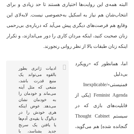
البته همه‌ی این روایت‌ها اختیاری هستند تا حد زیادی و برای
انتخاب‌شان هم نیاز به اسکیل به‌خصوصی نیست. لابه‌لای این
وقایع هم فرصت‌های دیگری پیش می‌آید که درباره‌ی بی‌رحمی
زنان صحبت کنید، اینکه مردان کاری را دور می‌اندازند، و تکرار
اینکه زنان طبقات بالا از نظر روانی رنجورند.
اما، همانطور که «رویکرد
ادبیات ژانری بطور
بی‌دلیل
بالقوه می‌تواند یک
منبع قدرت باشد،
فمنیستی»/Inexplicable
منبعی که مثل آینه
می‌ماند و خودمان را
Feminist Agenda [یکی از
به خودمان نشان
قابلیت‌های بازی که در
می‌دهد. عوض اینکه
هری خودش را در
سیستم Thought Cabinet
دیالوگ با بقیه‌ی آدم‌ها
یا یافتن یک سرنخ
گنجانده شده] هم می‌گوید،
جدید بشناسد، با