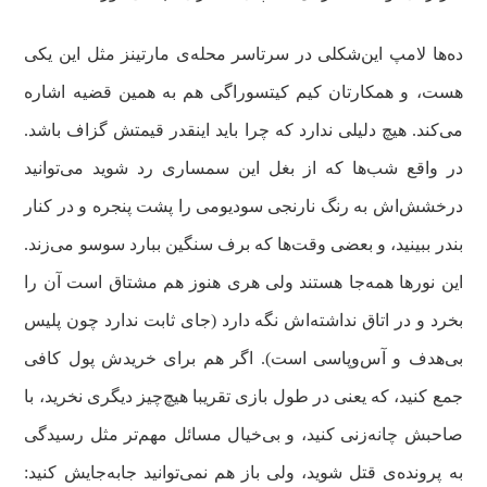
ده‌ها لامپ این‌شکلی در سرتاسر محله‌ی مارتینز مثل این یکی
هست، و همکارتان کیم کیتسوراگی هم به همین قضیه اشاره
می‌کند. هیچ دلیلی ندارد که چرا باید اینقدر قیمتش گزاف باشد.
در واقع شب‌ها که از بغل این سمساری رد شوید می‌توانید
درخشش‌اش به رنگ نارنجی سودیومی را پشت پنجره و در کنار
بندر ببینید، و بعضی وقت‌ها که برف سنگین ببارد سوسو می‌زند.
این نورها همه‌جا هستند ولی هری هنوز هم مشتاق است آن را
بخرد و در اتاق نداشته‌اش نگه دارد (جای ثابت ندارد چون پلیس
بی‌هدف و آس‌وپاسی است). اگر هم برای خریدش پول کافی
جمع کنید، که یعنی در طول بازی تقریبا هیچ‌چیز دیگری نخرید، با
صاحبش چانه‌زنی کنید، و بی‌خیال مسائل مهم‌تر مثل رسیدگی
به پرونده‌ی قتل شوید، ولی باز هم نمی‌توانید جابه‌جایش کنید: