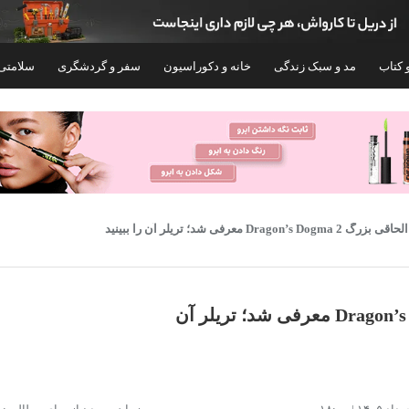
 کتاب
مد و سبک زندگی
خانه و دکوراسیون
سفر و گردشگری
سلامتی
Dragon’s Dog معرفی شد؛ تریلر آن را ببینید
بسته‌ی الحاقی بزرگ Dragon’s Dogma 2 معرفی شد؛ تریلر آن
کنسول بازی سونی مدل PlayStation 5 Slim
Digital Edition ظرفیت 825 گیگابایت ریجن
ظرفیت 512 گیگابایت
CFI-2116 اروپا
۸۳,۶۵۸,۲۰۰
۱۰۸,۴۰۰,۰۰۰
تومان
توم