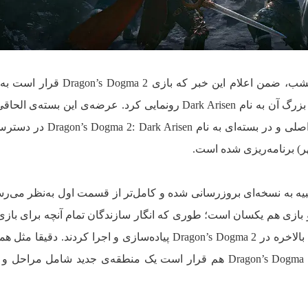
کپ‌کام طی برنامه‌ی نینتندو دایرکت دیشب، ضمن اعلام این خبر که باز
نینتندو سوییچ ۲ بیاید، از بسته‌ی الحاقی بزرگ آن به نام Dark Arisen رونمایی کرد. عرضه‌ی این ب
به صورت جداگانه و چه همراه با بازی اصلی و در بسته‌ای به نام
Drag از همه نظر شبیه به نسخه‌ای بروزرسانی شده و کامل‌تر از قسمت اول به‌نظر می
 بازی هم یکسان است؛ طوری که انگار سازندگان تمام آنچه برای بازی
ذهن داشته و نتوانسته بودند عملی کنند، بالاخره در Dragon’s Dogma 2 پیاده‌سازی و اجرا کردند. 
نخست، بسته‌ی الحاقی Dragon’s Dogma 2: Dark Arisen هم قرار است یک منطقه‌ی جدید شامل مرا