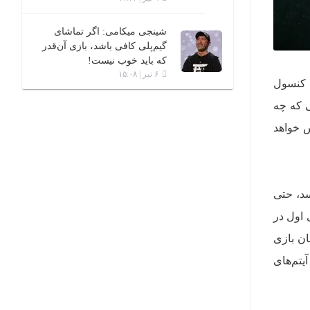
شینجی میکامی: اگر تماشای
گیم‌پلی کافی باشد، بازی آن‌قدر
که باید خوب نیست!
۶ تیر | ۱۵:۰۸
ی Dragon’s Dogma 2 قرار است به کنسول
سته‌ی الحاقی که چه
 Dragon’s Dogma 2: Dark Arisen در دسترس خواهد
‌رسد، حتی
 اول در
دقیقا مثل همان بازی
حل و آیتم‌های