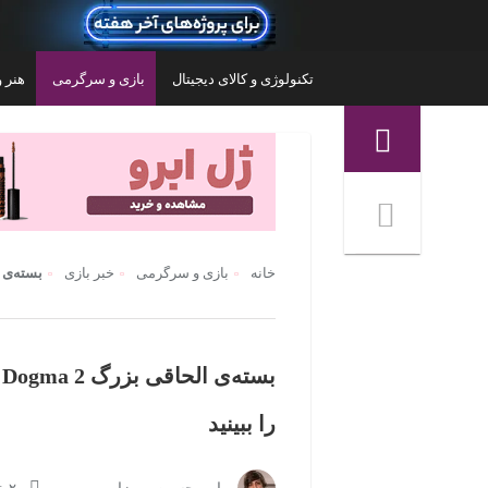
تکنولوژی و کالای دیجیتال
بازی و سرگرمی
هنر و
منوی ناوبری خرده نان
خانه
بازی و سرگرمی
خبر بازی
بسته‌ی الحاقی بزرگ ma 2
را ببینید
کنسول بازی سونی مدل PlayStation 5 Slim
ظرفیت 1 ترابایت ریجن CFI-2116 اروپا
۱۳۱,۶۰۰,۰۰۰
تومان