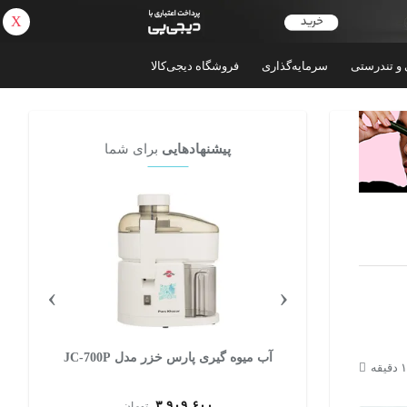
X
بازگشت
 و تندرستی
سرمایه‌گذاری
فروشگاه دیجی‌کالا
پیشنهادهایی
برای شما
›
‹
آب میوه گیری پارس خزر مدل JC-700P
۳,۹۰۹,۶۰۰
ن
تومان