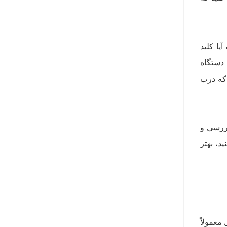
ا کلید
 دستگاه
 که درب
ررسی و
د، بهتر
معمولاً