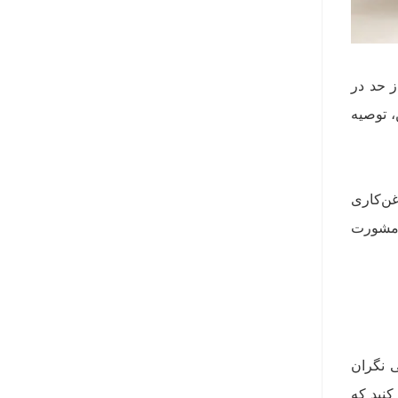
ز حد در
، توصیه
غن‌کاری
 مشورت
 نگران
کنید که