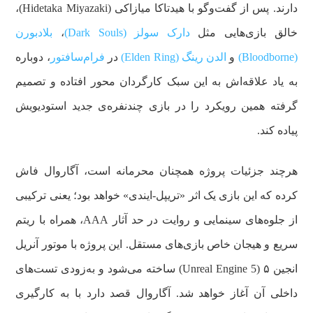
دارند. پس از گفت‌وگو با هیدتاکا میازاکی (Hidetaka Miyazaki)،
خالق بازی‌هایی مثل
دارک سولز (Dark Souls)
،
بلادبورن
(Bloodborne)
و
الدن رینگ (Elden Ring)
در
فرام‌سافتور
، دوباره
به یاد علاقه‌اش به این سبک کارگردان‌ محور افتاده و تصمیم
گرفته همین رویکرد را در بازی چندنفره‌ی جدید استودیویش
پیاده کند.
هرچند جزئیات پروژه همچنان محرمانه است، آگاروال فاش
کرده که این بازی یک اثر «تریپل-ایندی» خواهد بود؛ یعنی ترکیبی
از جلوه‌های سینمایی و روایت‌ در حد آثار AAA، همراه با ریتم
سریع و هیجان خاص بازی‌های مستقل. این پروژه با موتور آنریل
انجین ۵ (Unreal Engine 5) ساخته می‌شود و به‌زودی تست‌های
داخلی آن آغاز خواهد شد. آگاروال قصد دارد با به‌ کارگیری