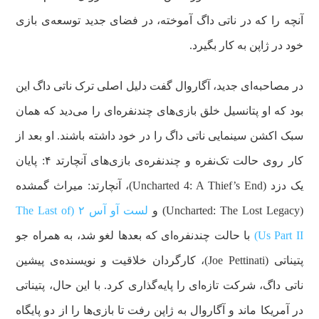
آنچه را که در ناتی داگ آموخته، در فضای جدید توسعه‌ی بازی
خود در ژاپن به کار بگیرد.
در مصاحبه‌ای جدید، آگاروال گفت دلیل اصلی ترک ناتی داگ این
بود که او پتانسیل خلق بازی‌های چندنفره‌ای را می‌دید که همان
سبک اکشن سینمایی ناتی داگ را در خود داشته باشند. او بعد از
کار روی حالت تک‌نفره و چندنفره‌ی بازی‌های آنچارتد ۴: پایان
یک دزد (Uncharted 4: A Thief’s End)، آنچارتد: میراث گمشده
(Uncharted: The Lost Legacy) و
لست آو آس ۲ (The Last of
Us Part II)
با حالت چندنفره‌ای که بعدها لغو شد، به همراه جو
پتیناتی (Joe Pettinati)، کارگردان خلاقیت و نویسنده‌ی پیشین
ناتی داگ، شرکت تازه‌ای را پایه‌گذاری کرد. با این حال، پتیناتی
در آمریکا ماند و آگاروال به ژاپن رفت تا بازی‌ها را از دو پایگاه