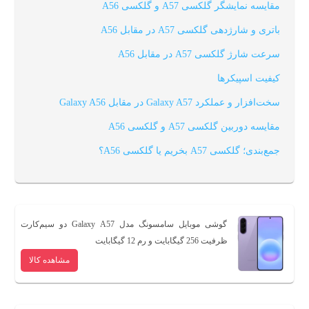
مقا‌یسه نمایشگر گلکسی A57 و گلکسی A56
باتری و شارژدهی گلکسی A57 در مقابل A56
سرعت شارژ گلکسی A57 در مقابل A56
کیفیت اسپیکرها
سخت‌افزار و عملکرد Galaxy A57 در مقابل Galaxy A56
مقایسه‌ دوربین گلکسی A57 و گلکسی A56
جمع‌بندی؛ گلکسی A57 بخریم یا گلکسی A56؟
گوشی موبایل سامسونگ مدل Galaxy A57 دو سیم‌کارت
ظرفیت 256 گیگابایت و رم 12 گیگابایت
مشاهده کالا