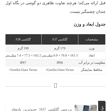
قبل ارائه می‌کند؛ هرچند تفاوت ظاهری دو گوشی در نگاه اول
چندان چشمگیر نیست.
جدول ابعاد و وزن
مشخصات
گلکسی A57
گلکسی A56
وزن
179 گرم
198 گرم
ابعاد
161.5 × 76.8 × 6.9 میلی‌متر
162.2 × 77.5 × 7.4 میلی‌متر
مقاومت در برابر آب
IP68
IP67
محافظ نمایشگر
Gorilla Glass Victus+
Gorilla Glass Victus+
بررسی گلکسی A57؛ جدیدترین پادشاه