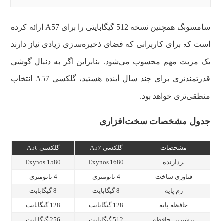
سامسونگ همچنین نسخه 512 گیگابایتی را برای A57 ارائه کرده
است که برای کاربرانی که فضای ذخیره‌سازی زیادی نیاز دارند
یک مزیت مهم محسوب می‌شود. بنابراین اگر به دنبال گوشی
قدرتمندتری برای چند سال آینده هستید، گلکسی A57 انتخاب
منطقی‌تری خواهد بود.
جدول مشخصات سخت‌افزاری
مشخصات
گلکسی A57
گلکسی A56
پردازنده
Exynos 1680
Exynos 1580
فناوری ساخت
4 نانومتری
4 نانومتری
رم پایه
8 گیگابایت
8 گیگابایت
حافظه پایه
128 گیگابایت
128 گیگابایت
بیشترین حافظه
512 گیگابایت
256 گیگابایت