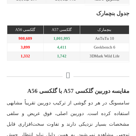
جدول بنچمارک
بنچمارک
گلکسی A57
گلکسی A56
908,689
1,001,995
AnTuTu 10
3,899
4,411
Geekbench 6
1,332
1,742
3DMark Wild Life
مقایسه دوربین گلکسی A57 با گلکسی A56
سامسونگ در هر دو گوشی از ترکیب دوربین تقریباً مشابهی
استفاده کرده است. دوربین اصلی، فوق عریض و سلفی
مشخصات بسیار نزدیکی دارند و تفاوت سخت‌افزاری قابل
توجهی مشاهده نمی‌شود. به همین دلیل نباید انتظار جهش