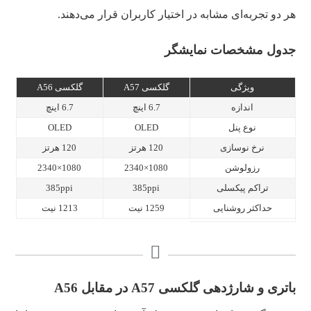
هر دو تجربه‌ای مشابه در اختیار کاربران قرار می‌دهند.
جدول مشخصات نمایشگر
ویژگی
گلکسی A57
گلکسی A56
اندازه
6.7 اینچ
6.7 اینچ
نوع پنل
OLED
OLED
نرخ نوسازی
120 هرتز
120 هرتز
رزولوشن
1080×2340
1080×2340
تراکم پیکسلی
385ppi
385ppi
حداکثر روشنایی
1259 نیت
1213 نیت
باتری و شارژدهی گلکسی A57 در مقابل A56