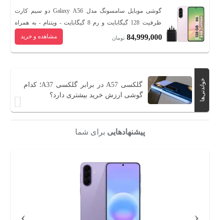
گوشی موبایل سامسونگ مدل Galaxy A56 دو سیم کارت
ظرفیت 128 گیگابایت و رم 8 گیگابایت - ویتنام - به همراه
شارژر 45 وات سامسونگ
84,999,000
مشاهده و خرید
تومان
خواندنی‌ها
گلکسی A57 در برابر گلکسی A37؛ کدام
گوشی ارزش خرید بیشتری دارد؟
پیشنهادهایی
برای شما
›
‹