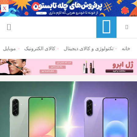
X
خانه
منوی ناوبری خرده نان
تکنولوژی و کالای دیجیتال
کالای الکترونیک
موبایل