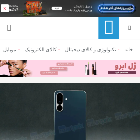
X
خانه
منوی ناوبری خرده نان
تکنولوژی و کالای دیجیتال
کالای الکترونیک
موبایل