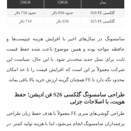
مدل
128GB
256GB
گلکسی S26 FE
حدود 650 دلار
حدود 710 دلار
گلکسی S25 FE
650 دلار
710 دلار
سامسونگ در سال‌های اخیر با افزایش هزینه چیپست‌ها و
حافظه مواجه بوده و همین موضوع باعث شده حفظ قیمت
ثابت برای نسل جدید سخت‌تر شود. با این حال، سیاست این
شرکت معمولاً بر این است که افزایش قیمت را تا حد امکان
محدود نگه دارد تا FE همچنان گزینه ارزش خرید بالا باقی بماند.
طراحی سامسونگ گلکسی S26 فن ادیشن؛ حفظ
هویت، با اصلاحات جزئی
طراحی گوشی‌های سری FE معمولاً با هدف حفظ زبان طراحی
پرچمداران سامسونگ انجام می‌شود، اما با هزینه تولید کمتر. در