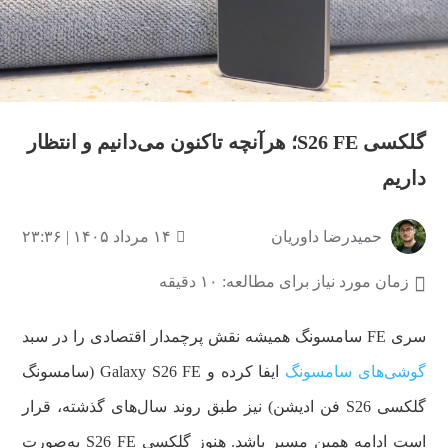
گلکسی S26 FE؛ هرآنچه تاکنون می‌دانیم و انتظار
داریم
حمیدرضا داوریان
۱۴ مرداد ۱۴۰۵ | ۲۳:۳۶
زمان مورد نیاز برای مطالعه: ۱۰ دقیقه
سری FE سامسونگ همیشه نقش پرچمدار اقتصادی را در سبد
گوشی‌های سامسونگ
ایفا کرده و Galaxy S26 FE (سامسونگ
گلکسی S26 فن ادیشن) نیز طبق روند سال‌های گذشته، قرار
است ادامه همین مسیر باشد. هنوز گلکسی S26 FE به‌صورت