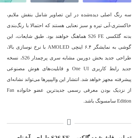
سه رنگ اصلی دیده‌شده در این تصاویر شامل بنفش ملایم،
خاکستری-آبی تیره و سبز نعنایی هستند که احتمالا با رنگ‌بندی
بدنه گلکسی S26 FE هماهنگ خواهند بود. طبق شایعات، این
گوشی به نمایشگر ۶.۴ اینچی AMOLED با نرخ نوسازی بالا،
طراحی جدید بخش دوربین مشابه سری پرچمدار S26، نسخه
جدید رابط کاربری One UI و قابلیت‌های هوش مصنوعی
پیشرفته مجهز خواهد شد. انتشار این والپیپرها می‌تواند نشانه‌ای
از نزدیک بودن معرفی رسمی جدیدترین عضو خانواده Fan
Edition سامسونگ باشد.
تصاویر فاش‌شده گلکسی S26 FE طراحی آشنای