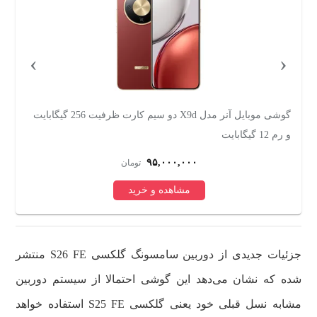
›
‹
ت
گوشی موبایل آنر مدل X9d دو سیم کارت ظرفیت 256 گیگابایت
و رم 12 گیگابایت
Edition دو
۹۵,۰۰۰,۰۰۰
تومان
مشاهده و خرید
جزئیات جدیدی از دوربین سامسونگ گلکسی S26 FE منتشر
شده که نشان می‌دهد این گوشی احتمالا از سیستم دوربین
مشابه نسل قبلی خود یعنی گلکسی S25 FE استفاده خواهد