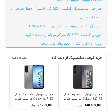
طراحی سامسونگ گلکسی S26 فن ادیشن؛ حفظ هویت، با
اصلاحات جزئی
نمایشگر؛ ثبات در مشخصات کلیدی Galaxy S26 FE
دوربین گلکسی S26 FE؛ تمرکز بر پایداری به‌جای ارتقا
باتری و شارژ؛ یکی از بخش‌های قابل توجه
سخت‌افزار و پردازنده Galaxy S26 FE
خرید گوشی سامسونگ از دیجی‌کالا
مشاهده همه
جمع‌بندی
گوشی موبایل سامسونگ مدل
گوشی موبایل سامسونگ مدل
گوش
Galaxy S25 FE دو سیم کارت
Galaxy A17 4G دو سیم کارت
ظرفیت 256 گیگابایت و رم 8
ظرفیت 256 گیگابایت و رم 8
200
57,250,000
140,899,000
تومان
تومان
گیگابایت - ویتنام
گیگابایت - ویتنام
گیگا