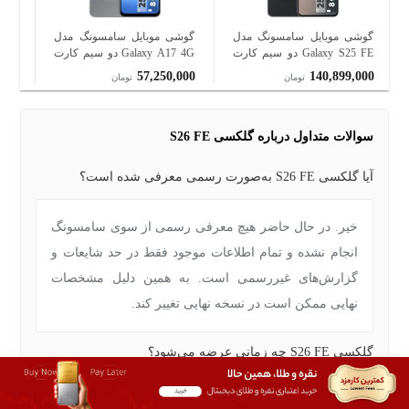
گوشی موبایل سامسونگ مدل
گوشی موبایل سامسونگ مدل
گوش
Galaxy S25 FE دو سیم کارت
Galaxy A17 4G دو سیم کارت
ظرفیت 256 گیگابایت و رم 8
ظرفیت 256 گیگابایت و رم 8
200
57,250,000
140,899,000
تومان
تومان
گیگابایت - ویتنام
گیگابایت - ویتنام
گیگا
سوالات متداول درباره گلکسی S26 FE
آیا گلکسی S26 FE به‌صورت رسمی معرفی شده است؟
خیر. در حال حاضر هیچ معرفی رسمی از سوی سامسونگ
انجام نشده و تمام اطلاعات موجود فقط در حد شایعات و
گزارش‌های غیررسمی است. به همین دلیل مشخصات
نهایی ممکن است در نسخه نهایی تغییر کند.
گلکسی S26 FE چه زمانی عرضه می‌شود؟
آیا مشخصات سخت‌افزاری گلکسی S26 FE قطعی است؟