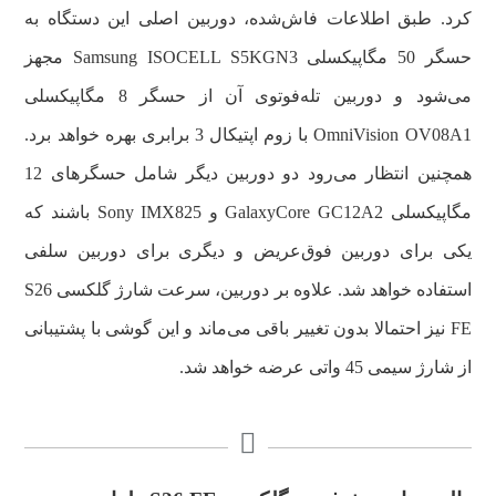
کرد. طبق اطلاعات فاش‌شده، دوربین اصلی این دستگاه به
حسگر 50 مگاپیکسلی Samsung ISOCELL S5KGN3 مجهز
می‌شود و دوربین تله‌فوتوی آن از حسگر 8 مگاپیکسلی
OmniVision OV08A1 با زوم اپتیکال 3 برابری بهره خواهد برد.
همچنین انتظار می‌رود دو دوربین دیگر شامل حسگرهای 12
مگاپیکسلی GalaxyCore GC12A2 و Sony IMX825 باشند که
یکی برای دوربین فوق‌عریض و دیگری برای دوربین سلفی
استفاده خواهد شد. علاوه بر دوربین، سرعت شارژ گلکسی S26
FE نیز احتمالا بدون تغییر باقی می‌ماند و این گوشی با پشتیبانی
از شارژ سیمی 45 واتی عرضه خواهد شد.