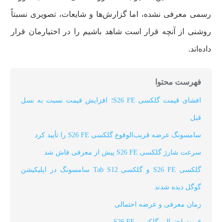
رسمی معرفی نشده، اما گزارش‌ها و شایعات، تصویری نسبتاً
روشنی از آنچه قرار است شاهد باشیم را در اختیارمان قرار
داده‌اند.
فهرست محتوا
افشای قیمت گلکسی S26 FE؛ افزایش قیمت نسبت به نسل
قبل
سامسونگ عرضه قریب‌الوقوع گلکسی S26 FE را تأیید کرد
سرعت شارژ گلکسی S26 FE پیش از معرفی فاش شد
گلکسی S26 FE و گلکسی Tab S12 سامسونگ در اپلیکیشن
گوگل دیده شدند
زمان معرفی و عرضه احتمالی
قیمت احتمالی گلکسی S26 FE