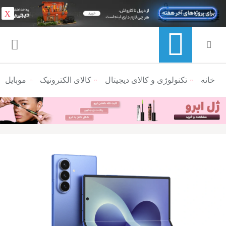
X
خانه
منوی ناوبری خرده نان
تکنولوژی و کالای دیجیتال
کالای الکترونیک
موبایل