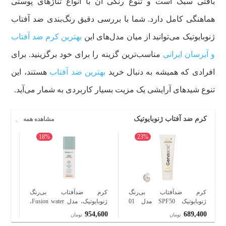
بافتی سبک است و تنوع رنگی آن با انواع تناژهای پوستی
هماهنگی کامل دارد.
شما با بررسی دقیق رنگ‌بندی ضد آفتاب
ژنوبایوتیک می‌توانید از میان مدل‌های این
بهترین کرم ضد آفتاب
و آبرسان ایرانی
مناسب‌ترین گزینه را برای خود برگزینید.
برای
افرادی که همیشه به دنبال خرید
بهترین ضد آفتاب
هستند، این
تنوع شیدهای آرایشی یک مزیت بسیار کاربردی به شمار می‌آید.
کرم ضد آفتاب ژنوبایوتیک
مشاهده همه
18%
23%
کرم ضدآفتاب بی‌رنگ
کرم ضدآفتاب بی‌رنگ
کرم 
ژنوبایوتیک SPF50 مدل 01
ژنوبایوتیک، مدل Fusion water،
محافظ UVA ،UVB، مناسب
حاوی محافظ UVA ،UVB،
000
954,600
689,400
تومان
تومان
پوست‌های مختلط و چرب، حجم
ضدآب، فاقد چربی، بدون
چرب، حج