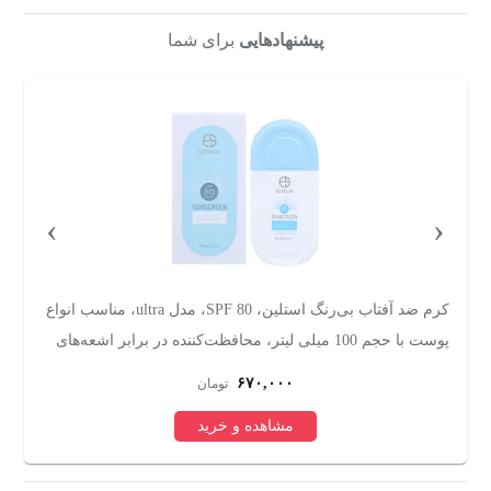
50 میلی‌لیتر
پارابن، حاوی ویتامین E و
هیالورونیک اسید مناسب انواع
پیشنهادهایی
برای شما
پوست، حجم 30 میلی‌لیتر
›
‹
کرم ضد آفتاب بی‌رنگ استلین، 80 SPF، مدل ultra، مناسب انواع
پوست با حجم 100 میلی لیتر، محافظت‌کننده در برابر اشعه‌های
من
UVA و UVB، مرطوب‌کننده، فاقد پارابن، PA+++، ضد پیری،
۶۷۰,۰۰۰
تومان
دارای فرمولاسیون فاقد چربی، با ماندگاری 3 ساعته
مشاهده و خرید