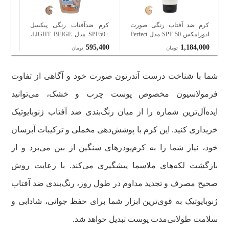
کرم ضد آفتاب رنگی صورت
کرم ضدآفتاب رنگی پیکسل
کرم
ادورامکس SPF 50 مدل Perfect
+SPF50 مدل LIGHT BEIGE،
‌محافظ در برابر اشعه UVB و
مناسب پوست‌های حساس و
500
595,400
1,184,000
تومان
تومان
UVA مناسب برای انواع پوست
خشک، حجم 50 میلی‌لیتر
پوست، ح
حجم 40 میلی‌لیتر
شما با شناخت درست آندرتون صورت خود و آگاهی از تفاوت
فرمولاسیون مخصوص پوست چرب و خشک، می‌توانید
ایده‌آل‌ترین شماره را از میان رنگ‌بندی ضد آفتاب ژنوبایوتیک
خریداری کنید. این کرم با پوشش‌دهی مخملی و ترکیبات آبرسان
خود، نیاز شما را به کرم‌پودرهای سنگین از بین می‌برد و از
بازگشت لکه‌های ملاسما پیشگیری می‌کند. با رعایت روش
صحیح مصرف و تجدید مداوم در طول روز، رنگ‌بندی ضد آفتاب
ژنوبایوتیک به قوی‌ترین ابزار شما برای حفظ جوانی، شادابی و
سلامت طولانی‌مدت پوست تبدیل خواهد شد.