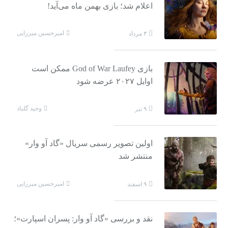
اعلام شد؛ بازی بهمن ماه می‌آید!
امیرحسین میرزایی
۳ مرداد
بازی God of War Laufey ممکن است
اوایل ۲۰۲۷ عرضه شود
وحید گلباد
۹ تیر
اولین تصویر رسمی سریال «گاد آو وار»
منتشر شد
امیرحسین میرزایی
۹ اسفند
نقد و بررسی «گاد آو وار: پسران اسپارت»؛