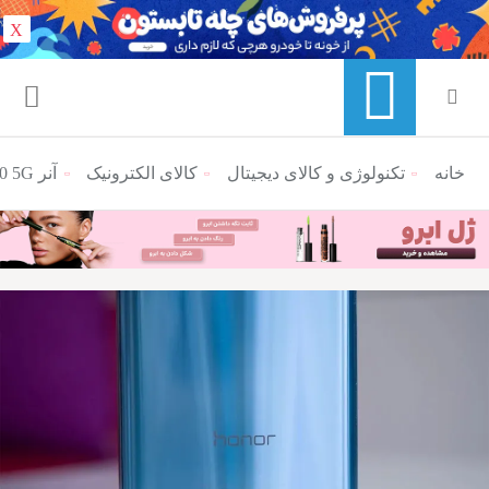
X
خانه
منوی ناوبری خرده نان
تکنولوژی و کالای دیجیتال
کالای الکترونیک
آنر V40 5G در تاریخ ۲۹ دی ماه رسما رونمایی می‌شود