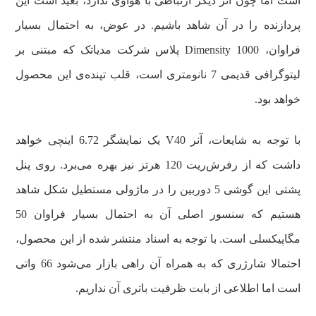
است اما چون آنر دیگر ارتباطی با هواوی ندارد، بعید است این
پردازنده را در آن شاهد باشیم. در عوض، به احتمال بسیار
فراوان، Dimensity 1000 پلاس شرکت مدیاتک که مبتنی بر
لیتوگرافی قدیمی 7 نانومتری است، قلب تپنده‌ی این محصول
خواهد بود.
با توجه به شایعات، آنر V40 یک نمایشگر 6.72 اینچی خواهد
داشت که از رفرش‌ریت 120 هرتز نیز بهره می‌برد. روی پنل
پشتی این گوشی 5 دوربین را در ماژولی مستطیل شکل شاهد
هستیم که سنسور اصلی آن به احتمال بسیار فراوان 50
مگاپیکسلی است. با توجه به اسناد منتشر شده از این محصول،
احتمالا شارژری که به همراه آن راهی بازار می‌شود 66 واتی
است اما اطلاعی از بابت ظرفیت باتری آن نداریم.