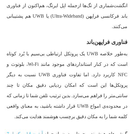
انگشت‌شماری از تگ‌ها ازجمله اپل ایرتگ، هم‌اکنون از فناوری
باند فرکانسی فراپهن (Ultra-Wideband) یا UWB هم پشتیبانی
می‌کنند.
فناوری فراپهن‌باند
به‌طور خلاصه UWB یک پروتکل ارتباطی بی‌سیم با بُرد کوتاه
است که در کنار استانداردهای موجود مانند Wi-Fi، بلوتوث و
NFC کاربرد دارد. اما تفاوت فناوری UWB نسبت به دیگر
پروتکل‌ها این است که امکان ردیابی دقیق مکان تا چند
سانتی‌متر را فراهم می‌سازد. بدین ترتیب تلفن شما تا زمانی که
در محدوده‌ی امواج UWB قرار داشته باشید، به معنای واقعی
کلمه شما را به مکان دقیق برچسب هوشمند هدایت می‌کند.
گوشی‌های هوشمند پرچمدار مدرن، از جمله
آیفون 14
،
پیکسل 7