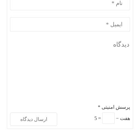
پرسش امنیتی
*
هفت
−
=
5