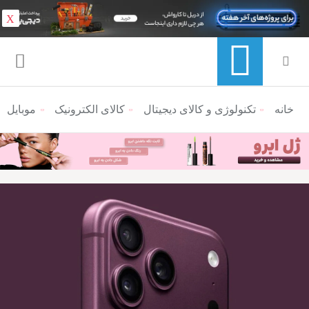
X
خانه
منوی ناوبری خرده نان
تکنولوژی و کالای دیجیتال
کالای الکترونیک
موبایل