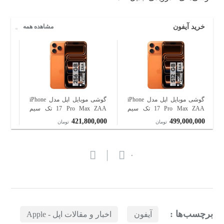
خرید آیفون
مشاهده همه
گوشی موبایل اپل مدل iPhone
گوشی موبایل اپل مدل iPhone
17 Pro Max ZAA تک سیم
17 Pro Max ZAA تک سیم
کارت + eSim ظرفیت 512
کارت + eSim ظرفیت 256
000
421,800,000
499,000,000
تومان
تومان
گیگابایت و رم 12 گیگابایت -
گیگابایت و رم 12 گیگابایت -
رم 12 گیگابایت - نات اکتیو
نات اکتیو
نات اکتیو
۰
برچسب‌ها :
آیفون
اخبار و مقالات اپل - Apple