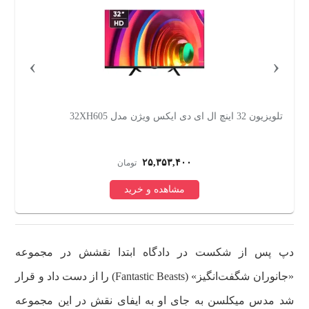
›
‹
تلویزیون 50 اینچ ال ای دی هوشمند سام مدل UA50CU7750CC
تلویزیون
۵۵,۰۶۹,۰۰۰
تومان
مشاهده و خرید
دپ پس از شکست در دادگاه ابتدا نقشش در مجموعه
«جانوران شگفت‌انگیز» (Fantastic Beasts) را از دست داد و قرار
شد مدس میکلسن به جای او به ایفای نقش در این مجموعه