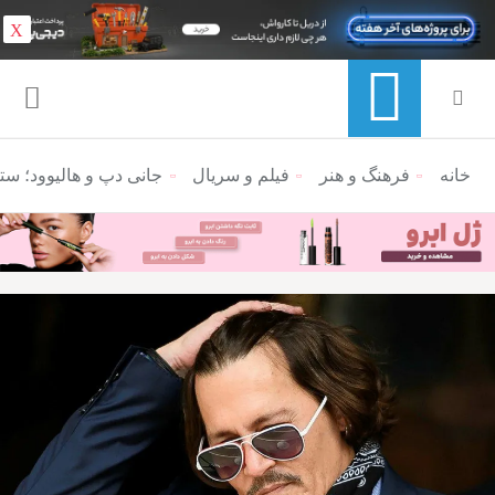
X
خانه
منوی ناوبری خرده نان
فرهنگ و هنر
فیلم و سریال
جانی دپ و هالیوود؛ ستار