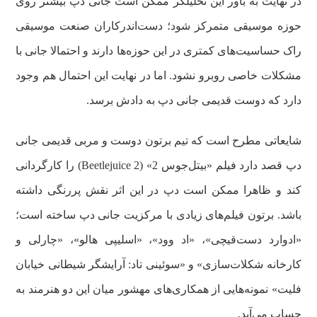
در نهایت به باور این تحلیلگر ممکن است جانی دپ بیشتر روی
حوزه موسیقی متمرکز شود؛ دست‌اندرکاران صنعت موسیقی
راک حساسیت‌های کمتری در این حوزه‌ها دارند و احتمالا جانی با
مشکلات خاصی روبرو نشود. اما در نهایت این احتمال هم وجود
دارد که دوست قدیمی جانی دپ به دادش برسد.
شایعاتی مطرح است که تیم برتون دوست و مربی قدیمی جانی
دپ قصد دارد فیلم «بیتل‌جوس 2» (Beetlejuice 2) را کارگردانی
کند و ظاهرا ممکن است دپ در این اثر نقش پررنگی داشته
باشد. برتون فیلم‌های زیادی با مرکزیت جانی دپ ساخته است؛
«ادوارد دست‌قیچی»، «اد وود»، «اسلیپی هالو»، «چارلی و
کارخانه شکلات‌سازی» و «سوئینی تاد: آرایشگر شیطانی خیابان
فلیت» نمونه‌هایی از همکاری‌های مهشور میان این دو هنرمند به
حساب می‌آید.