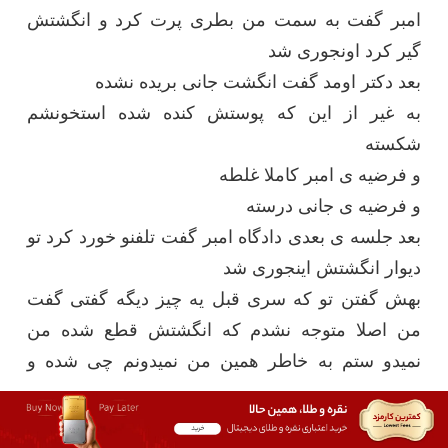
امبر گفت به سمت من بطری پرت کرد و انگشتش
گیر کرد اونجوری شد
بعد دکتر اومد گفت انگشت جانی بریده نشده
به غیر از این که پوستش کنده شده استخونشم
شکسته
و فرضیه ی امبر کاملا غلطه
و فرضیه ی جانی درسته
بعد جلسه ی بعدی دادگاه امبر گفت تلفنو خورد کرد تو
دیوار انگشتش اینجوری شد
بهش گفتن تو که سری قبل یه چیز دیگه گفتی گفت
من اصلا متوجه نشدم که انگشتش قطع شده من
نمیدو ستم به خاطر همین من نمیدونم چی شده و
……
و از همه زیبا تر امبر خودش تو ضبط اعتراف کرده