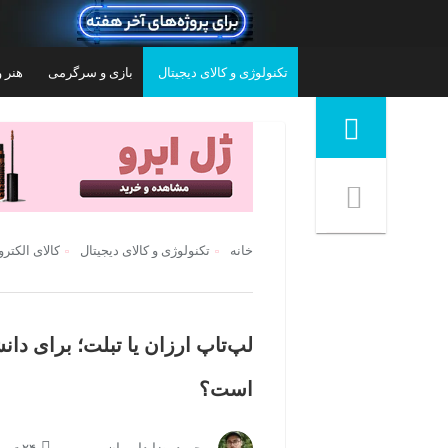
تکنولوژی و کالای دیجیتال
بازی و سرگرمی
هنر و
منوی ناوبری خرده نان
خانه
تکنولوژی و کالای دیجیتال
کالای الکتر
لپ‌تاپ ارزان یا تبلت؛ برای دا
است؟
ینچ سامسونگ مدل Galaxy Tab A11
تبلت ۱۱ اینچ شیائومی مدل Redmi Pad 2 Wi-
Wi-Fi، ظرفیت 64 گیگابایت و رم 4 گیگابایت،
Fi با ظرفیت 128 گیگابایت و رم 4 گیگابایت،
کارت ظرفیت
رزولوشن دوربین اصلی ۸ مگاپیکسل، پشتیبانی
۳۹,۷۰۰,۰۰۰
تومان