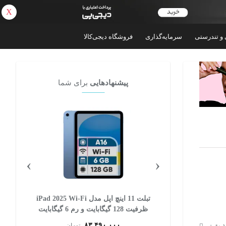
X
بازگشت
 و تندرستی
سرمایه‌گذاری
فروشگاه دیجی‌کالا
پیشنهادهایی
برای شما
›
‹
تبلت 12.1 اینچ شیائومی مدل Redmi Pad 2
تبلت 11 اینچ اپل مدل iPad 2025 Wi-Fi
Pro Wi-Fi، ظرفیت 256 گیگابایت و رم 8
ظرفیت 128 گیگابایت و رم 6 گیگابایت
گیگابایت، رزولوشن دوربین 8 مگاپیکسل،
۸۳,۴۹۰,۰۰۰
ان
تومان