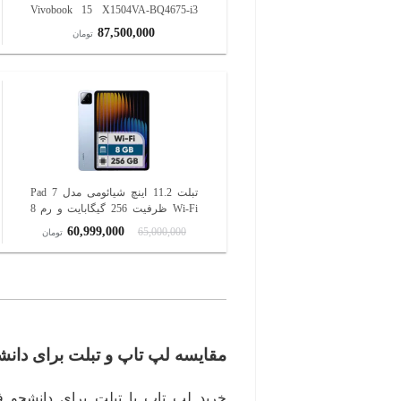
Vivobook 15 X1504VA-BQ4675-i3
1315U-8GB DDR4 3200MHz-512GB
87,500,000
تومان
SSD-IPS
تبلت 11.2 اینچ شیائومی مدل Pad 7
Wi-Fi ظرفیت 256 گیگابایت و رم 8
گیگابایت
60,999,000
65,000,000
تومان
مقایسه لپ تاپ و تبلت برای دانش
خرید لپ تاپ یا تبلت برای دانشجو 