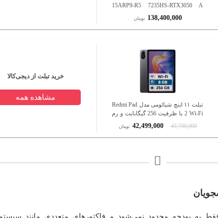
15ARP9-R5 7235HS-RTX3050 A
4GB-12GB DDR5 4800MHz-512GB
138,400,000
تومان
SSD-FHD 144Hz-W
خرید تبلت از دیجی‌کالا
مشاهده همه
تبلت ۱۱ اینچ شیائومی مدل Redmi Pad
2 Wi-Fi با ظرفیت 256 گیگابایت و رم
8 گیگابایت، رزولوشن دوربین اصلی ۸
42,499,000
43,700,000
تومان
مگاپیکسل، پشتیبانی از قلم
جویان
فقط به بودجه محدود نمی‌شود و فاکتورهای متعددی مانند سیستم