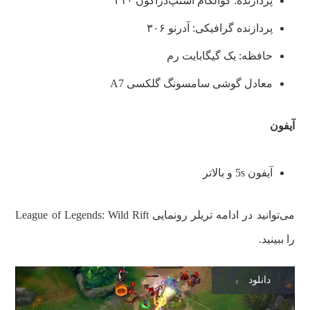
پردازنده: کوالکام اسنپ‌دراگون ۴۱۰
پردازنده گرافیکی: آدرنو ۳۰۶
حافظه: یک گیگابایت رم
معادل گوشی سامسونگ گلکسی A7
آیفون
آیفون 5s و بالاتر
می‌توانید در ادامه تریلر رونمایی League of Legends: Wild Rift
را ببینید.
دانلود