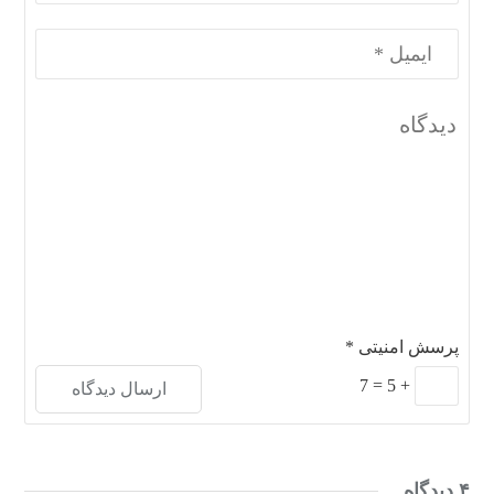
پرسش امنیتی
*
7
=
5
+
۴ دیدگاه