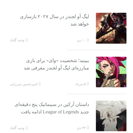
لیگ آو لجندز در سال ۲۰۲۷ بازسازی
خواهد شد
وحید گلباد
۱۰ دی
ببینید؛ شخصیت «وای» برای بازی
مبارزه‌ای لیگ آو لجندز معرفی شد
امیرحسین میرزایی
۵ مرداد
داستان آرکین در سینماتیک پنج دقیقه‌ای
جدید League of Legends ادامه یافت
وحید گلباد
۲۳ دی