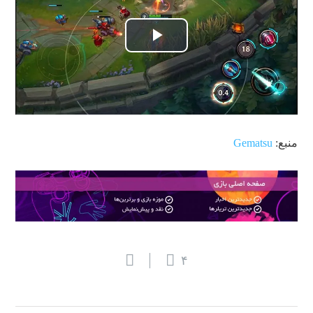
پخش
ویدیو
منبع:
Gematsu
۴