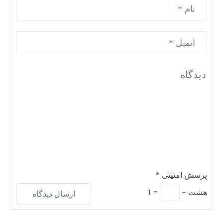
پرسش امنیتی
*
هشت
−
=
1