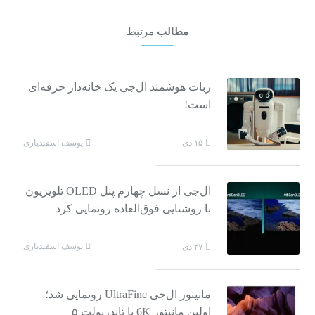
مطالب
مرتبط
ربات هوشمند ال‌جی یک خانه‌دار حرفه‌ای
است!
یوسف اسفندیاری
۱۵ دی
ال‌جی از نسل چهارم پنل OLED تلویزیون
با روشنایی فوق‌العاده رونمایی کرد
یوسف اسفندیاری
۲۷ دی
مانیتور ال‌جی UltraFine رونمایی شد؛
اولین مانیتور 6K با تاندربولت ۵