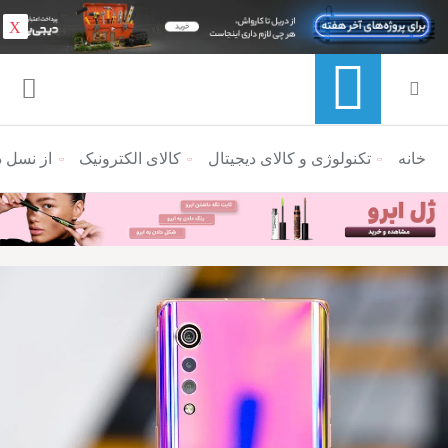
X
خانه
منوی ناوبری خرده نان
تکنولوژی و کالای دیجیتال
کالای الکترونیک
از نسل دوم گوشی vet