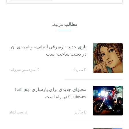
مطالب
مرتبط
بازی جدید «اره‌برقی آبنباتی» و انیمه‌ی آن
در دست ساخت است
امیرحسین میرزایی
۸ مرداد
محتوای جدیدی برای بازسازی Lollipop
Chainsaw در راه است
وحید گلباد
۸ آبان