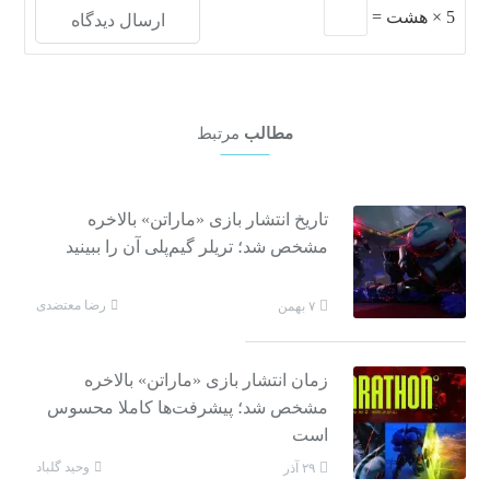
5
×
هشت
=
مطالب
مرتبط
تاریخ انتشار بازی «ماراتن» بالاخره
مشخص شد؛ تریلر گیم‌پلی‌ آن را ببینید
رضا معتضدی
۷ بهمن
زمان انتشار بازی «ماراتن» بالاخره
مشخص شد؛ پیشرفت‌ها کاملا محسوس
است
وحید گلباد
۲۹ آذر