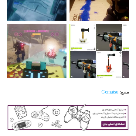
منبع:
Gematsu