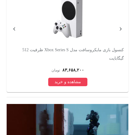
›
‹
کنسول بازی مایکروسافت مدل Xbox Series S ظرفیت 512
گیگابایت
ری
۸۳,۶۵۸,۲۰۰
تومان
مشاهده و خرید