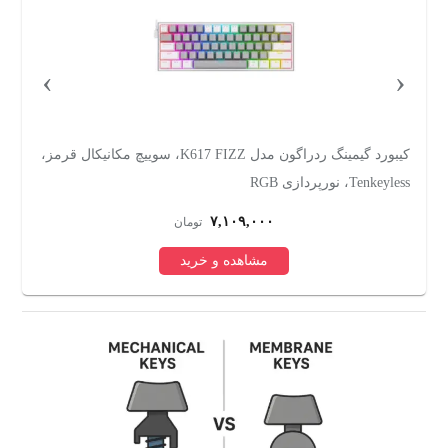
›
‹
کیبورد گیمینگ ردراگون مدل K617 FIZZ، سوییچ مکانیکال قرمز،
کی
Tenkeyless، نورپردازی RGB
۷,۱۰۹,۰۰۰
تومان
مشاهده و خرید