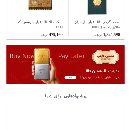
سکه گرمی 18 عیار پارسیان
سکه طلا 18 عیار پارسس کد
طلای رادا مدل 1000
E1730
ایر
1000
270
479,160
1,324,590
تومان
تومان
پیشنهادهایی
برای شما