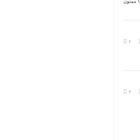
؟ ممنون
۲
۳