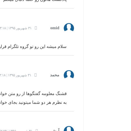
omid
۳۱ شهریور ۱۳۹۵ | ۲۳:۱۸
سلام میشه این رو تو گروه تلگرام قرار 
محمد
۳۱ شهریور ۱۳۹۵ | ۲۳:۱۸
قشنگ معلومه گفتگوها از رو متن خوان
به نظرم هر دو شما میتونید بجای خو
آرش