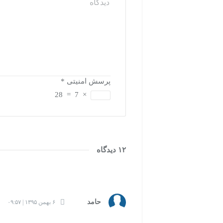
پرسش امنیتی
*
28
=
7
×
۱۲ دیدگاه
حامد
۶ بهمن ۱۳۹۵ | ۰۹:۵۷