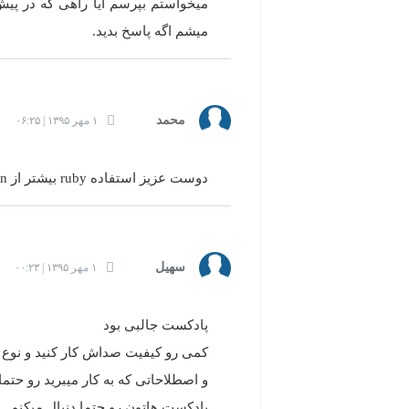
میخواستم بپرسم آیا راهی که در پیش 
میشم اگه پاسخ بدید.
محمد
۱ مهر ۱۳۹۵ | ۰۶:۲۵
دوست عزیز استفاده ruby بیشتر از python هست که نگفتید. NodeJS رو هم نگفتید.
سهیل
۱ مهر ۱۳۹۵ | ۰۰:۲۳
پادکست جالبی بود
کمی رو کیفیت صداش کار کنید و نوع 
و اصطلاحاتی که به کار میبرید رو حت
پادکست هاتون رو حتما دنبال میکنم