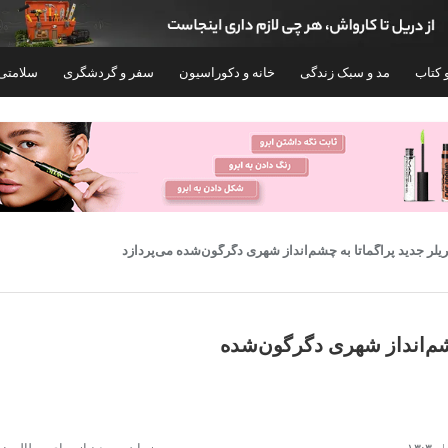
 کتاب
مد و سبک زندگی
خانه و دکوراسیون
سفر و گردشگری
سلامتی
تریلر جدید پراگماتا به چشم‌انداز شهری دگرگون‌شده‌ می‌پردازد
 چشم‌انداز شهری دگرگون‌شده‌
کنسول بازی سونی مدل PlayStation 5 Slim
Digital Edition ظرفیت 825 گیگابایت ریجن
ظرفیت 512 گیگابایت
CFI-2116 اروپا
۸۳,۶۵۸,۲۰۰
۱۰۸,۴۰۰,۰۰۰
تومان
توم