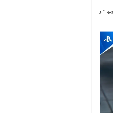
پراگماتا قرار است در ۲۴ آوریل (4 اردیبهشت 1405) برای پلی‌استیشن ۵، ایکس‌باکس سری ایکس/اس، سوییچ ۲ و