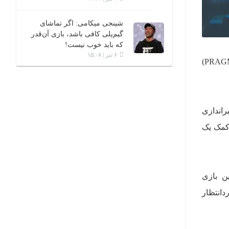
شینجی میکامی: اگر تماشای
گیم‌پلی کافی باشد، بازی آن‌قدر
که باید خوب نیست!
۶ تیر | ۱۵:۰۸
کپکام (Capcom) به تازگی تریلر جدیدی با عنوان World View برای بازی اکشن ماجراجویی پراگماتا (PRAGMATA)
اندازی
ا ایفا می‌کنید که به کمک یک
ن بازی
دانتظار