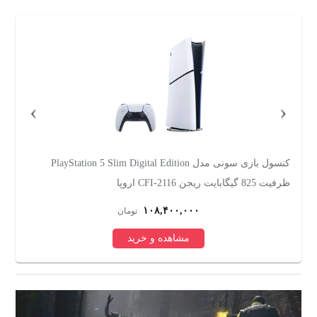
›
‹
کنسول بازی سونی مدل PlayStation 5 Slim Digital Edition
ظرفیت 825 گیگابایت ریجن CFI-2116 اروپا
گی
۱۰۸,۴۰۰,۰۰۰
تومان
مشاهده و خرید