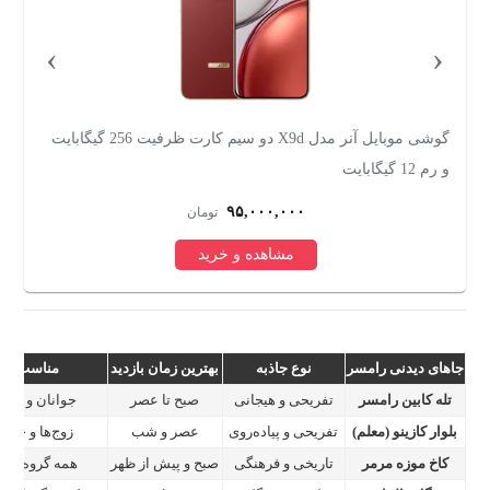
›
‹
ت
گوشی موبایل آنر مدل X9d دو سیم کارت ظرفیت 256 گیگابایت
و رم 12 گیگابایت
Edition دو
۹۵,۰۰۰,۰۰۰
تومان
مشاهده و خرید
جاهای دیدنی رامسر
نوع جاذبه
بهترین زمان بازدید
مناسب برا
تله کابین رامسر
تفریحی و هیجانی
صبح تا عصر
جوانان و خانوا
بلوار کازینو (معلم)
تفریحی و پیاده‌روی
عصر و شب
زوج‌ها و خانوا
کاخ موزه مرمر
تاریخی و فرهنگی
صبح و پیش از ظهر
همه گروه‌های