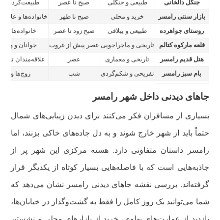
جنگل دالخانی
طبیعی و جنگلی
صبح تا عصر
طبیعت‌گردان و 
بازار سنتی رامسر
خرید و محلی
صبح تا ظهر
خانواده‌ها و علاقه‌
روستای جواهرده
طبیعی و ییلاقی
صبح زود تا عصر
خانواده‌ها و ع
قلعه مارکوه کتالم
تاریخی و ماجراجویی
عصر پیش از غروب
جوانان و ورزش
هتل قدیم رامسر
تاریخی و معماری
عصر
علاقه‌مندان تاریخ
بام سبز رامسر
تفریحی و شکم‌گردی
شب
زوج‌ها و دوس
جاهای دیدنی داخل شهر رامسر
بسیاری از مسافران فکر می‌کنند برای دیدن زیبایی‌های شمال
حتماً باید از شهر خارج شوند و به دل جاده‌های خاکی بزنند، اما
رامسر داستان متفاوتی دارد. هسته مرکزی این شهر پر از
جاذبه‌هایی است که با فاصله‌هایی بسیار کوتاه از یکدیگر قرار
گرفته‌اند. بررسی نقشه جاهای دیدنی رامسر نشان می‌دهد که
شما می‌توانید یک روز کامل را فقط به گشت‌وگذار در خیابان‌ها،
بازدید از عمارت‌های پهلوی، خرید از بازارهای محلی و نشستن