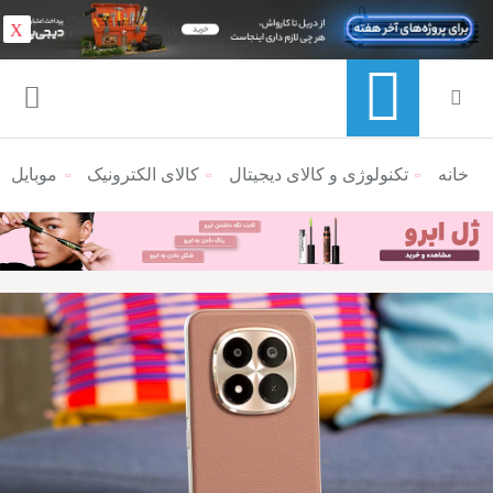
X
خانه
منوی ناوبری خرده نان
تکنولوژی و کالای دیجیتال
کالای الکترونیک
موبایل