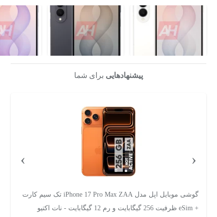
پیشنهادهایی
برای شما
›
‹
گوشی موبایل سامسونگ مدل Galaxy A57 دو سیم‌کارت ظرفیت
256 گیگابایت و رم 8 گیگابایت - ویتنام
ظرفیت 