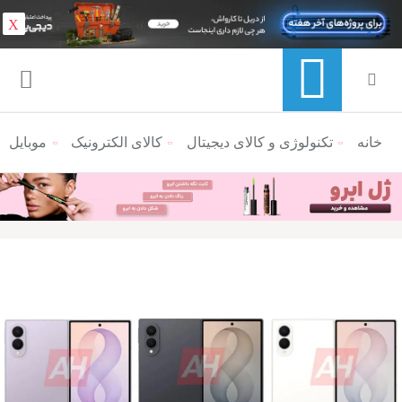
X
خانه
منوی ناوبری خرده نان
تکنولوژی و کالای دیجیتال
کالای الکترونیک
موبایل