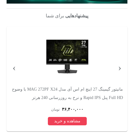
پیشنهادهایی
برای شما
›
‹
مانیتور گیمینگ 27 اینچ ام اس آی مدل MAG 272PF X24 با وضوح
Full HD پنل Rapid IPS و نرخ به روزرسانی 240 هرتز
IPS و نرخ ب
۳۶,۴۰۰,۰۰۰
تومان
مشاهده و خرید