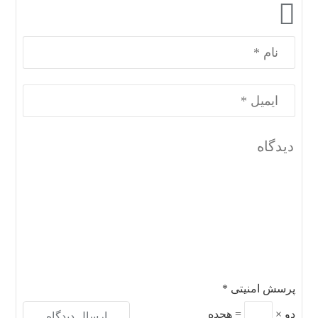
پرسش امنیتی
*
دو
×
=
هجده