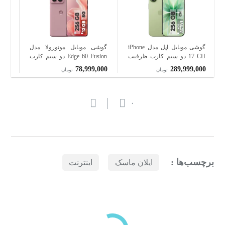
گوشی موبایل اپل مدل iPhone
گوشی موبایل موتورولا مدل
گوشی
17 CH دو سیم کارت ظرفیت
Edge 60 Fusion دو سیم کارت
256 گیگابایت و رم 8 گیگابایت -
ظرفیت 256 گیگابایت و رم 12
000
78,999,000
289,999,000
تومان
تومان
نات اکتیو
گیگابایت
گیگا
۰
برچسب‌ها :
ایلان ماسک
اینترنت
بازدیدهای اخیر
مشاهده