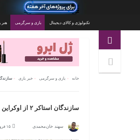
تکنولوژی و کالای دیجیتال
بازی و سرگرمی
هنر و
منوی ناوبری خرده نان
خانه
بازی و سرگرمی
خبر بازی
سازندگان استاکر ۲ از اوک
سازندگان استاکر ۲ از اوکراین به جمهوری چک منتقل خواهند شد
 بازی مایکروسافت مدل Xbox Series S
کنسول بازی سونی مدل PlayStation 5 Pro
کنسول بازی 
سهند خان‌محمدی
۱۵ فروردین ۱۴۰۱ | ۲۲:۰۰
ظرفیت 2 ترابایت ریجن اروپا
۲۴۷,۳۰۰,۰۰۰
تومان