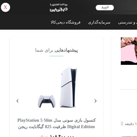
X
بازگشت
 و تندرستی
سرمایه‌گذاری
فروشگاه دیجی‌کالا
پیشنهادهایی
برای شما
›
‹
 سونی مدل PlayStation 5 Slim
کنسول بازی سونی مدل PlayStation 5 Slim
Digital Edition ظرفیت 825 گیگابایت ریجن
CFI-2116 اروپا
۱۰۸,۴۰۰,۰۰۰
ان
تومان