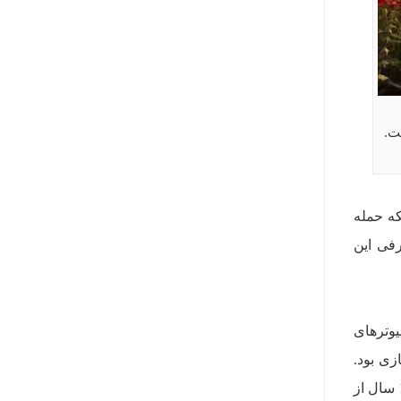
اینکه حمله
تاکر 2 متوقف شود. از طرفی این
ه شود. استاکر 1 در سال 2007 برای کامپیوترهای
ی بود.
استاکر 1 به شدت موفق عمل کرد و همین باعث شد تا افراد زیادی منتظر شماره 2 باشند. حال بعد از حدود 15 سال از