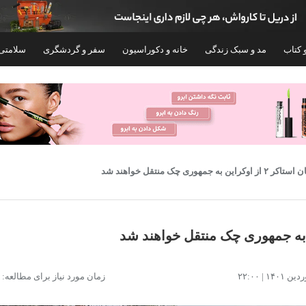
 کتاب
مد و سبک زندگی
خانه و دکوراسیون
سفر و گردشگری
سلامتی
راین به جمهوری چک منتقل خواهند شد
مدل Game Stick 4K Ultra Pro
کنسول بازی
زمان مورد نیاز برای مطالعه: ۱ دقیقه
ظرفیت 1 ترابایت ریجن CFI-2116 اروپا
۱۳۱,۶۰۰,۰۰۰
۴,۳۵۰,۰۰۰
تومان
توم