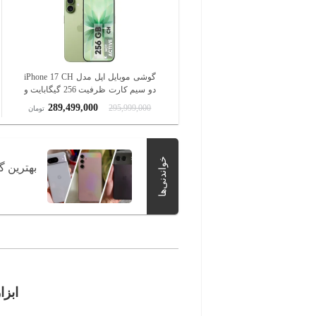
گوشی موبایل اپل مدل iPhone 17 CH
دو سیم کارت ظرفیت 256 گیگابایت و
رم 8 گیگابایت - نات اکتیو
289,499,000
295,999,000
تومان
خواندنی‌ها
بهترین گ
ابزا