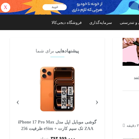
X
بازگشت
 و تندرستی
سرمایه‌گذاری
فروشگاه دیجی‌کالا
پیشنهادهایی
برای شما
ند
›
‹
وبایل اپل مدل iPhone 17 Pro Max
گوشی موبایل سامسونگ مدل Galaxy A57 دو
ZAA تک سیم کارت + eSim ظرفیت 256
سیم‌کارت ظرفیت 256 گیگابایت و رم 8
گیگابایت - ویتنام
۱۰۶,۴۹۹,۰۰۰
تومان
تومان