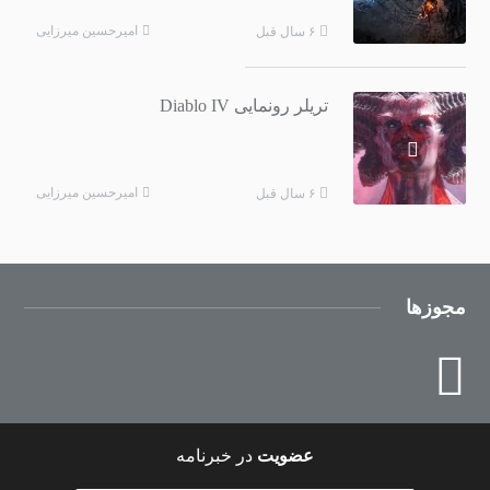
امیرحسین میرزایی
۶ سال قبل
تریلر رونمایی Diablo IV
امیرحسین میرزایی
۶ سال قبل
مجوزها
عضویت
در خبرنامه