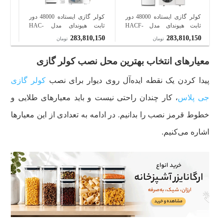
کولر گازی ایستاده 48000 دور
کولر گازی ایستاده 48000 دور
ثابت هیوندای مدل HACF-
ثابت هیوندای مدل HAC-
WT3
4833WT3
4840WT3
660
283,810,150
283,810,150
تومان
تومان
معیارهای انتخاب بهترین محل نصب کولر گازی
پیدا کردن یک نقطه ایده‌آل روی دیوار برای نصب
کولر گازی
جی پلاس
، کار چندان راحتی نیست و باید معیارهای طلایی و
خطوط قرمز نصب را بدانیم. در ادامه به تعدادی از این معیارها
اشاره می‌کنیم.