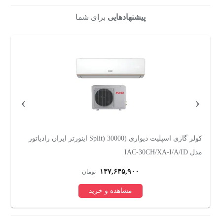
پیشنهادهایی
برای شما
›
‹
کولر گازی اسپلیت دیواری 12000 دور ثابت هایسنس مدل AS-
کولرگا
12HR4SYRCA01
۵۶,۳۰۰,۰۰۰
تومان
مشاهده و خرید