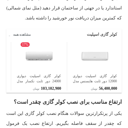
استاندارد یا در جهتی از ساختمان قرار دهید (مثل نمای شمالی)
که کمترین میزان دریافت نور خورشید را داشته باشد.
کولر گازی اسپلیت
مشاهده همه
17%
کولر گازی اسپلیت دیواری
کولر گازی اسپلیت دیواری
کول
12000 دور ثابت هایسنس مدل
24000 دور ثابت نکسار مدل
TF24ELN1
AS-12HR4SYRCA01
900
103,102,900
56,400,000
تومان
تومان
A/ID
ارتفاع مناسب برای نصب کولر گازی چقدر است؟
یکی از پرتکرارترین سوالات هنگام نصب کولر گازی این است
که چقدر از سقف فاصله بگیریم. ارتفاع نصب یک فرمول