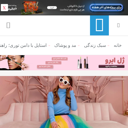
X
خانه
منوی ناوبری خرده نان
سبک زندگی
مد و پوشاک
استایل با دامن توری؛ را