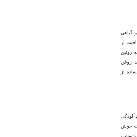
و گیاهی
اقبت از
 روتین
د. روغن
اده از
 آلودگی
اعث جوش
ست‌وشو،