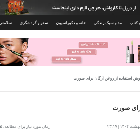
 کتاب
مد و سبک زندگی
خانه و دکوراسیون
سفر و گردشگری
سلامتی
وش استفاده از روغن آرگان برای صورت
برای صورت
روغن آرگان پرایم مدل MO حجم 100 میلی
روغن مو انزو مدل آرگان حجم 60 میلی لی
زمان مورد نیاز برای مطالعه: ۱۵ دقیقه
لیتر14357102
۲۵۲,۷۴۰
۸۴۰,۴۰۰
تومان
تومان