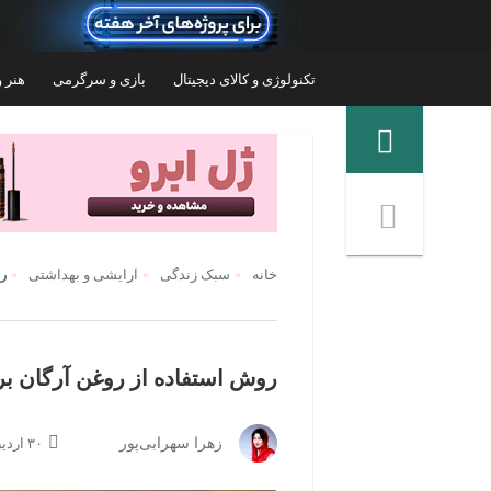
تکنولوژی و کالای دیجیتال
بازی و سرگرمی
هنر و
منوی ناوبری خرده نان
خانه
سبک زندگی
آرایشی و بهداشتی
ر
روش استفاده از روغن آرگان 
روغن آرگان لایتنس مدل شیشه ای حجم 100
روغن مو کامان مدل Argan حجم 70 میلی لیتر
زهرا سهرابی‌پور
۳۰ اردیبهشت ۱۴۰۴ | ۲۳:۱۷
۳۹۸,۰۰۰
تومان