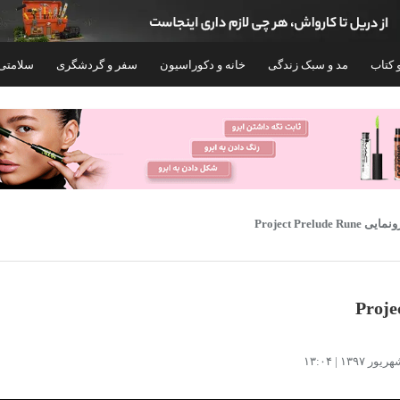
 کتاب
مد و سبک زندگی
خانه و دکوراسیون
سفر و گردشگری
سلامتی
۷۵%
Project Prelude Run
اژور برقی کمر و شکم مدل VR4021
جوراب ساق بلند مردانه سیر
111 بسته 6 عددی
۱,۰۴۵,۸۰۰
۱,۴۹۰,۰۰۰
۵,۹۰۰,۰۰۰
تومان
۲,۹۸۹,۰۰۰