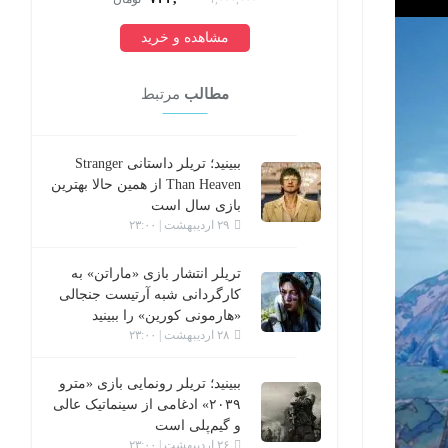
مشاهده و خرید
مطالب
مرتبط
ببینید؛ تریلر داستانی Stranger
Than Heaven از همین حالا بهترین
بازی سال است
۲۹ اردیبهشت | ۲۳:۰۰
تریلر انتشار بازی «ماراتن» به
کارگردانی شبه آرتیست جنجالی
«هارمونی کورین» را ببینید
۲۸ اردیبهشت | ۲۳:۰۰
ببینید؛ تریلر رونمایی بازی «مترو
۲۰۳۹» ادغامی از سینماتیک عالی
و گیم‌پلی است
۲۶ اردیبهشت | ۲۳:۰۰