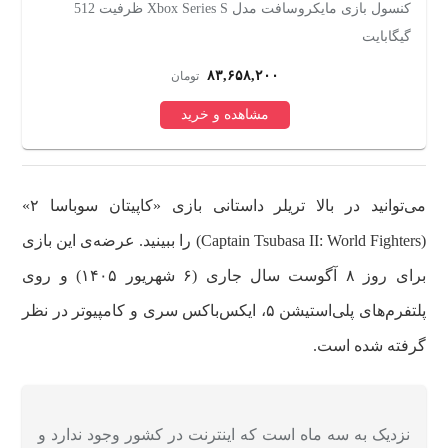
کنسول بازی مایکروسافت مدل Xbox Series S ظرفیت 512
گیگابایت
ری
۸۳,۶۵۸,۲۰۰
تومان
مشاهده و خرید
می‌توانید در بالا تریلر داستانی بازی «کاپیتان سوباسا ۲»
(Captain Tsubasa II: World Fighters) را ببینید. عرضه‌ی این بازی
برای روز ۸ آگوست سال جاری (۶ شهریور ۱۴۰۵) و روی
پلتفرم‌های پلی‌استیشن ۵، ایکس‌باکس سری و کامپیوتر در نظر
گرفته شده است.
نزدیک به سه ماه است که اینترنت در کشور وجود ندارد و