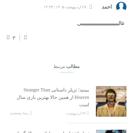
احمد
۲۷ اردیبهشت ۱۴۰۵ | ۱۲:۴۳
عالیییییییییییییییییییییییییی
۳
مطالب
مرتبط
ببینید؛ تریلر داستانی Stranger Than
Heaven از همین حالا بهترین بازی سال
است
رضا معتضدی
۲۹ اردیبهشت