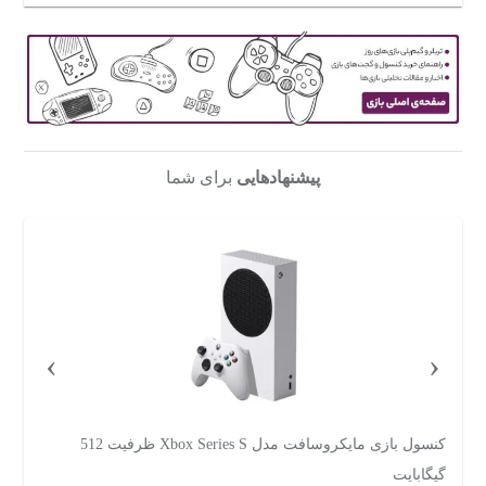
پیشنهادهایی
برای شما
›
‹
کنسول بازی مایکروسافت مدل Xbox Series S ظرفیت 512
گیگابایت
ری