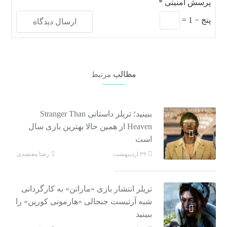
پرسش امنیتی
*
پنج
−
1
=
مطالب
مرتبط
ببینید؛ تریلر داستانی Stranger Than
Heaven از همین حالا بهترین بازی سال
است
رضا معتضدی
۲۹ اردیبهشت
تریلر انتشار بازی «ماراتن» به کارگردانی
شبه آرتیست جنجالی «هارمونی کورین» را
ببینید