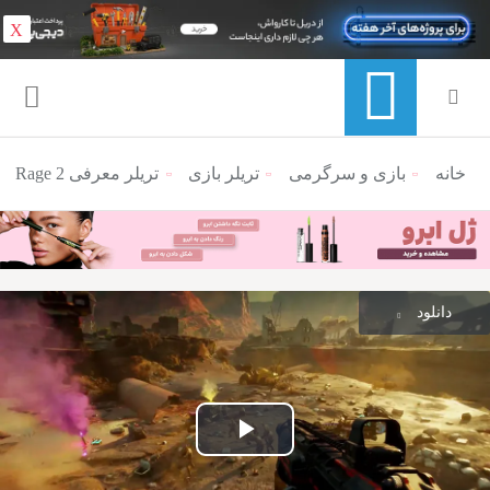
X
خانه
منوی ناوبری خرده نان
بازی و سرگرمی
تریلر بازی
تریلر معرفی Rage 2
دانلود
پخش