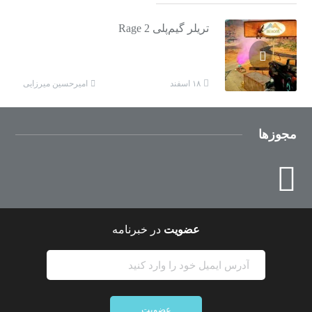
تریلر گیم‌پلی Rage 2
امیرحسین میرزایی
۱۸ اسفند
مجوزها
عضویت
در خبرنامه
عضویت