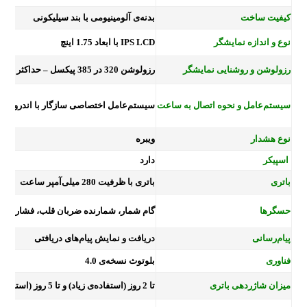
کیفیت ساخت
بدنه‌ی آلومینیومی با بند سیلیکونی
نوع و اندازه نمایشگر
IPS LCD با ابعاد 1.75 اینچ
رزولوشن و روشنایی نمایشگر
رزولوشن 320 در 385 پیکسل – حداکثر روشنایی 400 نیت – تراکم پیکسلی 385 پیکسل بر اینچ
سیستم‌عامل و نحوه اتصال به ساعت
سیستم‌عامل اختصاصی سازگار با اندروید و iOS – بلوتوث
نوع هشدار
ویبره
اسپیکر
دارد
باتری
باتری با ظرفیت 280 میلی‌آمپر ساعت
حسگرها
گام شمار، شمارنده ضربان قلب، فشارسنج،
پیام‌رسانی
دریافت و نمایش پیام‌های دریافتی
فناوری
بلوتوث نسخه‌ی 4.0
میزان شاژردهی باتری
تا 2 روز (استفاده‌ی زیاد) و تا 5 روز (استفاده‌ی حداقلی)