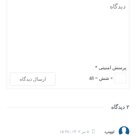
پرسش امنیتی
*
×
شش
=
48
۲ دیدگاه
تبیب
۵ تیر ۱۴۰۲ | ۱۵:۳۸