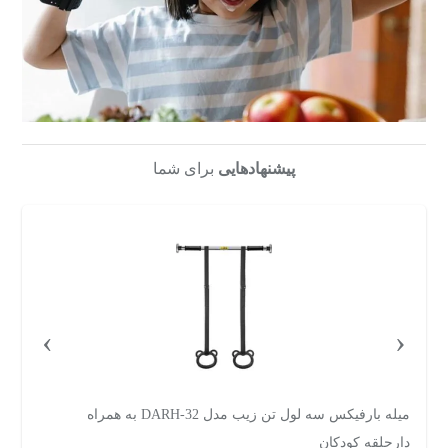
پیشنهادهایی
برای شما
›
‹
بارفیکس دیواری مدل bf01
می