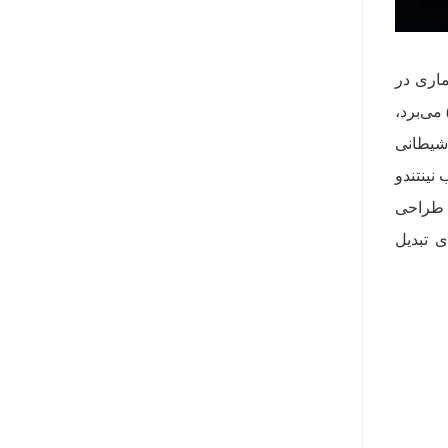
های بی‌شماری در
از و ماموریت‌های قهرمانانه فراهم کرد. این بازی بازیکنان را به قلمروی خارق‌العاده‌ی هایرول (Hyrule) می‌برد،
ش لینک (Link)، پروتاگونیست جوانی را که قرار است شاهزاده زلدا را از چنگ گانون (Ganon) شیطانی
نینتندو
. طراحی
ی تبدیل