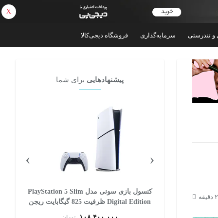
X
بازگشت
 و تندرستی
سرمایه‌گذاری
فروشگاه دیجی‌کالا
پیشنهادهایی
برای شما
›
‹
کنسول بازی سونی مدل PlayStation 5 Slim
کنسول بازی مایکروسافت مدل Xbox Series S
Digital Edition ظرفیت 825 گیگابایت ریجن
ظرفیت 512 گیگابایت
اروپا
۸۳,۶۵۸,۲۰۰
۱۰۸,
تومان
تومان