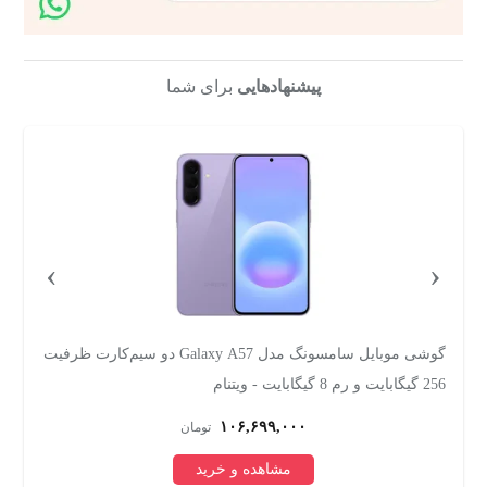
پیشنهادهایی
برای شما
›
‹
یت
گوشی موبایل آنر مدل X9d دو سیم کارت ظرفیت 256 گیگابایت
و رم 12 گیگابایت
Edition د
۹۵,۰۰۰,۰۰۰
تومان
مشاهده و خرید