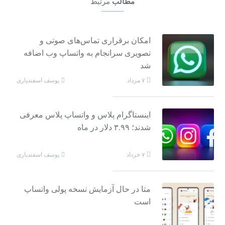
مطالب
مرتبط
امکان برقراری تماس‌های صوتی و
تصویری سرانجام به واتساپ وب اضافه
شد
یوسف اسفندیاری
۷ مرداد
اینستاگرام پلاس و واتساپ پلاس معرفی
شدند؛ ۳.۹۹ دلار در ماه
یوسف اسفندیاری
۷ خرداد
متا در حال آزمایش نسخه پولی واتساپ
است