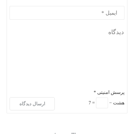
پرسش امنیتی
*
هشت
−
=
7