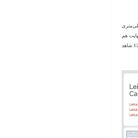
 مخصوص عکاسی پرتره با اندازه 50 مگاپیکسل را شاهد هستیم که لنزی 50 میلی‌متری
. در نهایت هم
یک سنسور 12 مگاپیکسلی فوق عریض را با زاویه‌ی دید 120 درجه، لنز 15 میلی‌متری و گشودگی دیافراگم f/2.2 شاهد