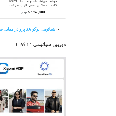
گوشی موبایل شیائومی مدل Redmi
Note 15 4G دو سیم کارت ظرفیت
256 گیگابایت و رم 8 گیگابایت
57,940,000
تومان
شیائومی پوکو X6 پرو در مقابل سامسونگ گلکسی A55؛ میانرده‌های جذاب و ارزشمند
دوربین شیائومی 14 CiVi