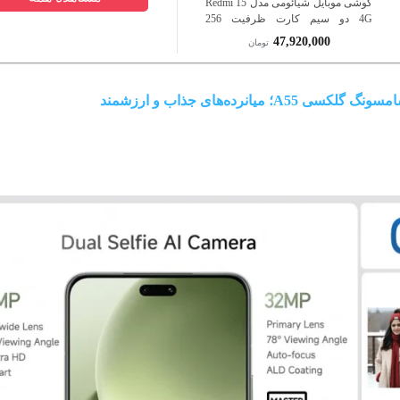
گوشی موبایل شیائومی مدل Redmi 15
4G دو سیم کارت ظرفیت 256
گیگابایت و رم 8 گیگابایت
47,920,000
تومان