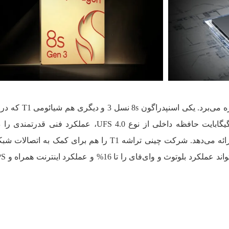
گوشی جدید شیائومی از دو پردازنده بهره می‌برد. یک
12 گیگابایت رم LPDDR5X و تا 512 گیگابایت حافظه داخلی از نوع UFS 4.0، عملکرد فنی
سنگین‌ترین کارها و فعالیت‌ها به شما ارائه می‌دهد. شرکت چینی تراشه T1 را هم برای کمک 