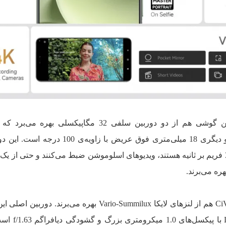
میلی‌متری عریض با زاویه‌ی 78 درجه و دیگری 18 میلی‌متری فوق عریض با زاویه
قادر به ضبط ویدیوهای 4K با سرعت 30 فریم بر ثانیه هستند، ویدیوهای اسلوموشن ضبط می‌کنند و حتی از
دوربین‌های پشتی گوشی شیائومی 14 CiVi هم از لنزهای لایکا Vario-Summilux بهره می‌برند
50 مگاپیکسلی از نوع ght Fusion 800