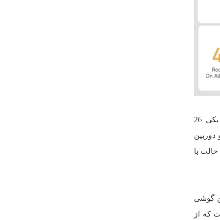
درست مثل سایر گوشی‌های CiVi، این گوشی هم از دو دوربین سلفی 32 مگاپیکسلی بهره می‌برد که یکی 26
‌ی 100 درجه است. این دو دوربین
 یک حالت با
. دوربین اصلی این گوشی
Li با پیکسل‌های 1.0 میکرومتری بزرگ و گشودگی دیافراگم f/1.63 است که از