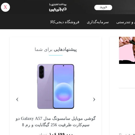
X
بازگشت
 و تندرستی
سرمایه‌گذاری
فروشگاه دیجی‌کالا
پیشنهادهایی
برای شما
›
‹
ی موبایل موتورولا مدل Edge 60 Fusion
گوشی موبایل سامسونگ مدل Galaxy A57 دو
دو سیم کارت ظرفیت 256 گیگابایت و رم 12
سیم‌کارت ظرفیت 256 گیگابایت و رم 8
گیگابایت - ویتنام
۱۰۶,۶۹۹,۰۰۰
ان
تومان