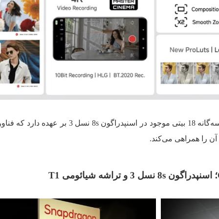
وظایف پردازش تصویر را سیستم ISP سه‌گانه 18 بیتی موجود در اسنپدراگون 8s نسل 3