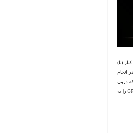
ی اسنپدراگون 8s نسل 3 و دیگری هم شیائومی T1 که در کنار (تا)
 قدرتمندی را در انجام
به اتصالات شبکه درون
گوشی تعبیه کرده است. این تراشه می‌تواند عملکرد بلوتوث و وای‌فای را تا 16% و عملکرد اینترنت همراه و GPS را به