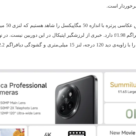
در کنار این دوربین، یک دوربین
با قابلیت زوم 2 برابری و گشودگی دیافراگم f/1.98 دارد. خبری از لرزشگیر اپتیکال در این دوربین نیست