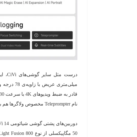
نام Teleprompter مخصوص ولاگرها هم بهره می‌برند.