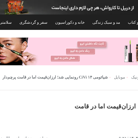
 کتاب
مد و سبک زندگی
خانه و دکوراسیون
سفر و گردشگری
سلامتی
ونیک
موبایل
شیائومی ۱۴ CiVi رونمایی شد؛ ارزان‌قیمت اما در قامت پرچم‌دار
نمایی شد؛ ارزان‌قیمت اما در قامت
گوشی موبایل شیائومی مدل Poco X7 Pro دو
گوش
سیم کارت ظرفیت 512 گیگابایت و رم 12
گیگابایت - گلوبال
گیگابایت
۸۱,۵۹۹,۰۰۰
۱۰۴,۳۷۵,۲۰۰
تومان
توم