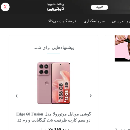
X
بازگشت
 و تندرستی
سرمایه‌گذاری
فروشگاه دیجی‌کالا
پیشنهادهایی
برای شما
›
‹
گوشی موبایل اپل مدل iPhone 17 CH دو سیم
گوشی موبایل موتورولا مدل Edge 60 Fusion
کارت ظرفیت 256 گیگابایت و رم 8 گیگابایت -
دو سیم کارت ظرفیت 256 گیگابایت و رم 12
گیگابایت
۷۸,۹۹۹,۰۰۰
ان
تومان