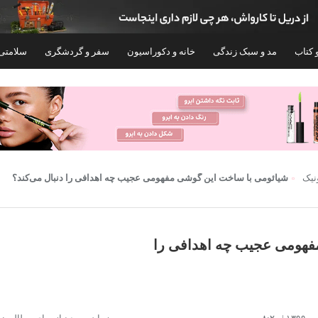
 کتاب
مد و سبک زندگی
خانه و دکوراسیون
سفر و گردشگری
سلامتی
ونیک
شیائومی با ساخت این گوشی مفهومی عجیب چه اهدافی را دنبال می‌کند؟
فهومی عجیب چه اهدافی را
گوشی موبایل شیائومی مدل Poco X7 Pro دو
سیم کارت ظرفیت 512 گیگابایت و رم 12
گیگابایت - گلوبال
نات اکتیو
۲۸۹,۹۹۹,۰۰۰
۱۰۴,۹۹۹,۰۰۰
تومان
توم