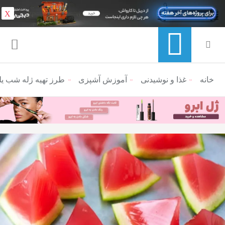
X
خانه
منوی ناوبری خرده نان
غذا و نوشیدنی
آموزش آشپزی
طرز تهیه ژله شب یل