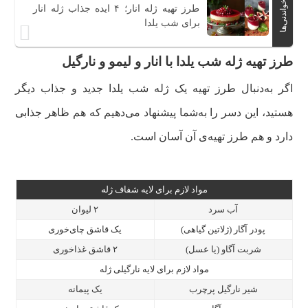
خواندنی‌ها
طرز تهیه ژله انار؛ ۴ ایده جذاب ژله انار
برای شب یلدا
طرز تهیه ژله شب یلدا با انار و لیمو و نارگیل
اگر به‌دنبال طرز تهیه یک ژله شب یلدا جدید و جذاب دیگر
هستید، این دسر را به‌شما پیشنهاد می‌دهیم که هم ظاهر جذابی
دارد و هم طرز تهیه‌ی آن آسان است.
مواد لازم برای لایه شفاف ژله
آب سرد
۲ لیوان
پودر آگار (ژلاتین گیاهی)
یک قاشق چای‌خوری
شربت آگاو (یا عسل)
۲ قاشق غذاخوری
مواد لازم برای لایه نارگیلی ژله
شیر نارگیل پرچرب
یک پیمانه