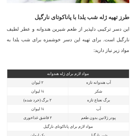
طرز تهیه ژله شب یلدا با پاناکوتای نارگیل
این دسر ترکیبی دلپذیر از طعم شیرین هندوانه و عطر لطیف
نارگیل است. برای تهیه این دسر خوشمزه برای شب یلدا به
مواد زیر نیاز دارید:
مواد لازم برای ژله هندوانه
آب هندوانه تازه
۲ لیوان
شکر
¼ لیوان
برگ نعناع تازه
۲ برگ (خرد شده)
آب
¼ لیوان
پودر ژلاتین بدون طعم
۲ قاشق غذاخوری
مواد لازم برای پاناکوتای نارگیل
شیر نارگیل
یک لیوان